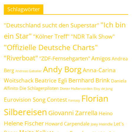
Schlagwörter
"Ich bin
"Deutschland sucht den Superstar"
ein Star"
"Kölner Treff"
"NDR Talk Show"
"Offizielle Deutsche Charts"
"Riverboat"
Amigos
"ZDF-Fernsehgarten"
Andrea
Andy Borg
Anna-Carina
Berg
Andreas Gabalier
Bernhard Brink
Beatrice Egli
Woitschack
Daniela
Alfinito
Die Schlagerpiloten
Dieter Hallervorden
Eloy de Jong
Florian
Eurovision Song Contest
Fantasy
Silbereisen
Giovanni Zarrella
Heino
Helene Fischer
Howard Carpendale
Let's
Joey Heindle