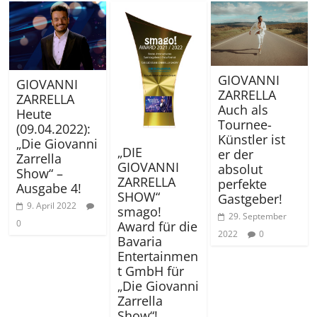
GIOVANNI
GIOVANNI
ZARRELLA
ZARRELLA
Auch als
Heute
Tournee-
(09.04.2022):
Künstler ist
„Die Giovanni
„DIE
er der
Zarrella
GIOVANNI
absolut
Show“ –
ZARRELLA
perfekte
Ausgabe 4!
SHOW“
Gastgeber!
9. April 2022
smago!
29. September
0
Award für die
2022
0
Bavaria
Entertainmen
t GmbH für
„Die Giovanni
Zarrella
Show“!