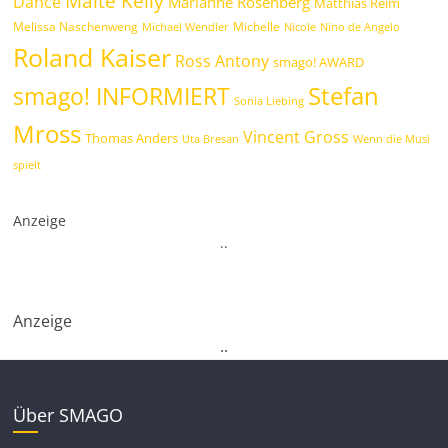
Maite Kelly
Dance
Marianne Rosenberg
Matthias Reim
Melissa Naschenweng
Michelle
Michael Wendler
Nicole
Nino de Angelo
Roland Kaiser
Ross Antony
smago! AWARD
Stefan
smago! INFORMIERT
Sonia Liebing
Mross
Vincent Gross
Thomas Anders
Uta Bresan
Wenn die Musi
spielt
Anzeige
.
.
Anzeige
.
.
Über SMAGO