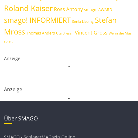
Roland Kaiser
Ross Antony
smago! AWARD
Stefan
smago! INFORMIERT
Sonia Liebing
Mross
Vincent Gross
Thomas Anders
Uta Bresan
Wenn die Musi
spielt
Anzeige
.
.
Anzeige
.
.
Über SMAGO
SMAGO - SchlagerMAGazin Online