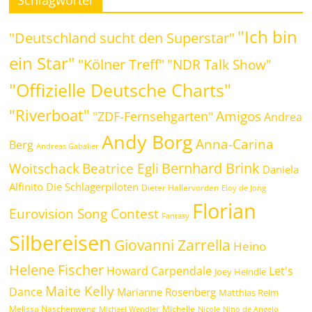
"Ich bin
"Deutschland sucht den Superstar"
ein Star"
"Kölner Treff"
"NDR Talk Show"
"Offizielle Deutsche Charts"
"Riverboat"
Amigos
"ZDF-Fernsehgarten"
Andrea
Andy Borg
Anna-Carina
Berg
Andreas Gabalier
Bernhard Brink
Beatrice Egli
Woitschack
Daniela
Alfinito
Die Schlagerpiloten
Dieter Hallervorden
Eloy de Jong
Florian
Eurovision Song Contest
Fantasy
Silbereisen
Giovanni Zarrella
Heino
Helene Fischer
Howard Carpendale
Let's
Joey Heindle
Maite Kelly
Dance
Marianne Rosenberg
Matthias Reim
Melissa Naschenweng
Michelle
Michael Wendler
Nicole
Nino de Angelo