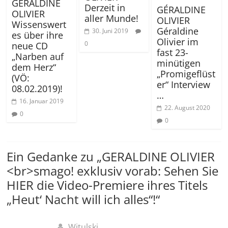
GERALDINE
Derzeit in
GÉRALDINE
OLIVIER
aller Munde!
OLIVIER
Wissenswert
Géraldine
30. Juni 2019
es über ihre
Olivier im
0
neue CD
fast 23-
„Narben auf
minütigen
dem Herz“
„Promigeflüst
(VÖ:
er“ Interview
08.02.2019)!
…
16. Januar 2019
22. August 2020
0
0
Ein Gedanke zu „
GERALDINE OLIVIER
<br>smago! exklusiv vorab: Sehen Sie
HIER die Video-Premiere ihres Titels
„Heut‘ Nacht will ich alles“!
“
Witulski