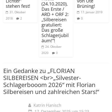
Lichter“
von Ute
(24.10.2020),
stehen fest!
Brüning!
Das Erste /
31. Oktober
17. Januar 2019
ARD + ORF 2:
2018
2
0
„Silbereisen
gratuliert:
Das große
Schlagerjubil
äum!“!
24. Oktober
2020
0
Ein Gedanke zu „
FLORIAN
SILBEREISEN <br>„Silvester-
Schlagerbooom 2026“ mit Florian
Silbereisen und zahlreichen Stars!
“
Katrin Hanisch
17. Dezember 2025 um 15:23