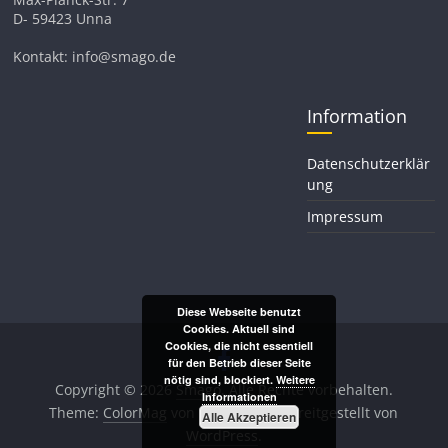
D- 59423 Unna
Kontakt: info@smago.de
Information
Datenschutzerklär
ung
Impressum
Diese Webseite benutzt
Cookies. Aktuell sind
Cookies, die nicht essentiell
für den Betrieb dieser Seite
nötig sind, blockiert.
Weitere
Copyright © 2026
Smago
. Alle Rechte vorbehalten.
Informationen
Theme:
ColorMag
von ThemeGrill. Bereitgestellt von
Alle Akzeptieren
WordPress
.