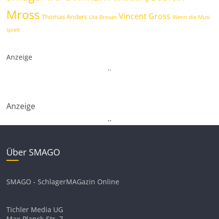
Mross
Vincent Gross
Thomas Anders
Uta Bresan
Wenn die Musi
spielt
Anzeige
.
.
Anzeige
.
.
Über SMAGO
SMAGO - SchlagerMAGazin Online
Tichler Media UG
Max-Planck-Str. 7