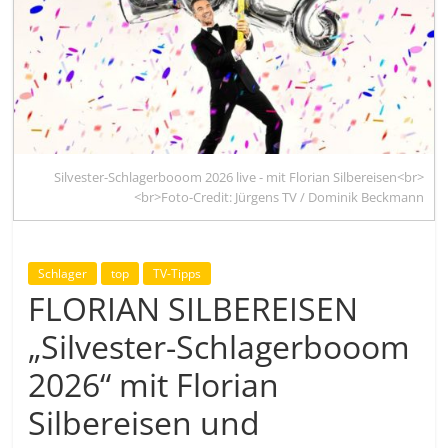
Silvester-Schlagerbooom 2026 live - mit Florian Silbereisen<br>
<br>Foto-Credit: Jürgens TV / Dominik Beckmann
Schlager
top
TV-Tipps
FLORIAN SILBEREISEN
„Silvester-Schlagerbooom
2026“ mit Florian
Silbereisen und