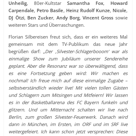
Unheilig
, 80er-Kultstar
Samantha Fox
,
Howard
Carpendale
,
Petro Basile
,
Heinz Rudolf Kunze
,
Nicole
,
DJ Ötzi
,
Ben Zucker
,
Andy Borg
,
Vincent Gross
sowie
weiteren Stars und Überraschungen.
Florian Silbereisen freut sich, dass er ein weiteres Mal
gemeinsam mit dem TV-Publikum das neue Jahr
begrüßen darf:
„Der ‚Silvester-Schlagerbooom‘ war als
einmalige Show zum Jubiläum unserer Sendereihe
geplant. Aber die Resonanz war so überwältigend, dass
es eine Fortsetzung geben wird: Wir machen es
nochmal! Ich freue mich auf diese einmalige Zugabe –
selbstverständlich wieder live! Mit vielen tollen Gästen
und Schlagern zum Mitsingen und Mitfeiern! Wir lassen
es in der Basketballarena des FC Bayern funkeln und
glitzern. Und um Mitternacht schalten wir live nach
Berlin, zum großen Silvester-Feuerwerk. Danach wird
dann in München, im Ersten, im ORF und im SRF live
weitergefeiert. Ich kann schon jetzt versprechen: Diese