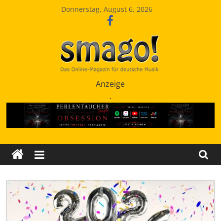
Zum
Donnerstag, August 6, 2026
Inhalt
springen
Smago
Anzeige
.
SchlagerMAGazinOnline