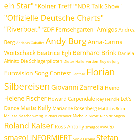
ein Star"
"Kölner Treff"
"NDR Talk Show"
"Offizielle Deutsche Charts"
"Riverboat"
Amigos
"ZDF-Fernsehgarten"
Andrea
Andy Borg
Anna-Carina
Berg
Andreas Gabalier
Bernhard Brink
Beatrice Egli
Woitschack
Daniela
Alfinito
Die Schlagerpiloten
Dieter Hallervorden
Eloy de Jong
Florian
Eurovision Song Contest
Fantasy
Silbereisen
Giovanni Zarrella
Heino
Helene Fischer
Howard Carpendale
Let's
Joey Heindle
Maite Kelly
Dance
Marianne Rosenberg
Matthias Reim
Melissa Naschenweng
Michelle
Michael Wendler
Nicole
Nino de Angelo
Roland Kaiser
Ross Antony
smago! AWARD
Stefan
smago! INFORMIERT
Sonia Liebing