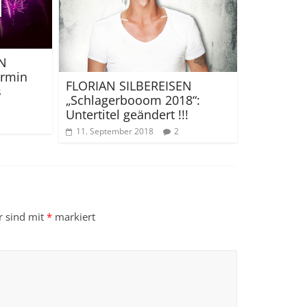
EN
ermin
FLORIAN SILBEREISEN
s
„Schlagerbooom 2018“:
!
Untertitel geändert !!!
11. September 2018
2
r sind mit
*
markiert