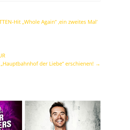
TEN-Hit „Whole Again“ ‚ein zweites Mal‘
UR
 „Hauptbahnhof der Liebe“ erschienen!
→