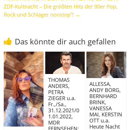
ZDF-Kultnacht – Die größten Hits der 90er Pop,
Rock und Schlager nonstop“!
→
Das könnte dir auch gefallen
THOMAS
ALLESSA,
ANDERS,
ANDY BORG,
PETRA
BERNHARD
ZIEGER u.a.
BRINK,
Fr.,/Sa.,
VANESSA
31.12.2021/0
MAI, KERSTIN
1.01.2022,
OTT u.a.
MDR
Heute Nacht
FERNSEHEN: