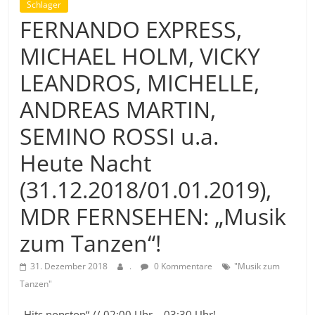
Schlager
FERNANDO EXPRESS,
MICHAEL HOLM, VICKY
LEANDROS, MICHELLE,
ANDREAS MARTIN,
SEMINO ROSSI u.a.
Heute Nacht
(31.12.2018/01.01.2019),
MDR FERNSEHEN: „Musik
zum Tanzen“!
31. Dezember 2018
.
0 Kommentare
"Musik zum
Tanzen"
„Hits nonstop“ // 02:00 Uhr – 03:30 Uhr!