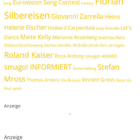
Florian
Eurovision Song Contest
Jong
Fantasy
Silbereisen
Giovanni Zarrella
Heino
Helene Fischer
Howard Carpendale
Let's
Joey Heindle
Maite Kelly
Dance
Marianne Rosenberg
Matthias Reim
Melissa Naschenweng
Michelle
Michael Wendler
Nicole
Nino de Angelo
Roland Kaiser
Ross Antony
smago! AWARD
Stefan
smago! INFORMIERT
Sonia Liebing
Mross
Vincent Gross
Thomas Anders
Uta Bresan
Wenn die
Musi spielt
Anzeige
.
.
Anzeige