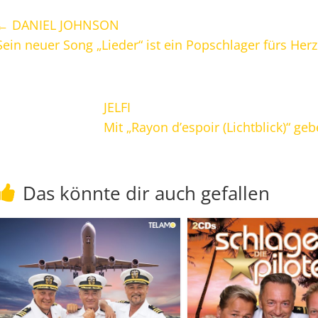
←
DANIEL JOHNSON
Sein neuer Song „Lieder“ ist ein Popschlager fürs Herz
JELFI
Mit „Rayon d’espoir (Lichtblick)“ ge
Das könnte dir auch gefallen