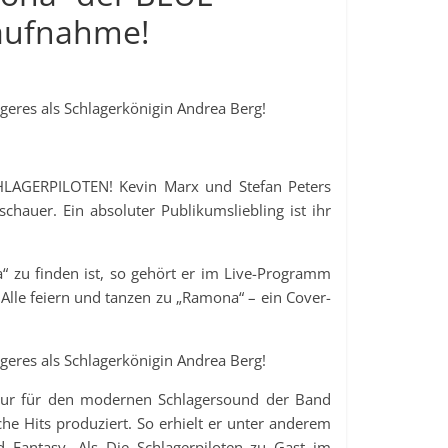
aufnahme!
eres als Schlagerkönigin Andrea Berg!
SCHLAGERPILOTEN! Kevin Marx und Stefan Peters
schauer. Ein absoluter Publikumsliebling ist ihr
“ zu finden ist, so gehört er im Live-Programm
Alle feiern und tanzen zu „Ramona“ – ein Cover-
eres als Schlagerkönigin Andrea Berg!
t nur für den modernen Schlagersound der Band
che Hits produziert. So erhielt er unter anderem
 Fantasy. Als Die Schlagerpiloten zu Gast im