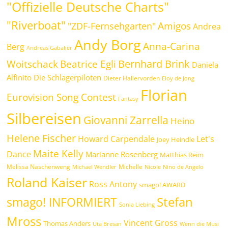
"Offizielle Deutsche Charts"
"Riverboat"
Amigos
"ZDF-Fernsehgarten"
Andrea
Andy Borg
Anna-Carina
Berg
Andreas Gabalier
Bernhard Brink
Beatrice Egli
Woitschack
Daniela
Alfinito
Die Schlagerpiloten
Dieter Hallervorden
Eloy de Jong
Florian
Eurovision Song Contest
Fantasy
Silbereisen
Giovanni Zarrella
Heino
Helene Fischer
Howard Carpendale
Let's
Joey Heindle
Maite Kelly
Dance
Marianne Rosenberg
Matthias Reim
Melissa Naschenweng
Michelle
Michael Wendler
Nicole
Nino de Angelo
Roland Kaiser
Ross Antony
smago! AWARD
Stefan
smago! INFORMIERT
Sonia Liebing
Mross
Vincent Gross
Thomas Anders
Uta Bresan
Wenn die Musi