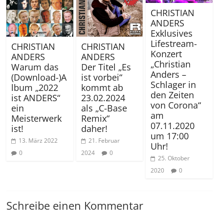
CHRISTIAN
ANDERS
Exklusives
Lifestream-
CHRISTIAN
CHRISTIAN
Konzert
ANDERS
ANDERS
„Christian
Warum das
Der Titel „Es
Anders –
(Download-)A
ist vorbei“
Schlager in
lbum „2022
kommt ab
den Zeiten
ist ANDERS“
23.02.2024
von Corona“
ein
als „C-Base
am
Meisterwerk
Remix“
07.11.2020
ist!
daher!
um 17:00
13. März 2022
21. Februar
Uhr!
0
2024
0
25. Oktober
2020
0
Schreibe einen Kommentar