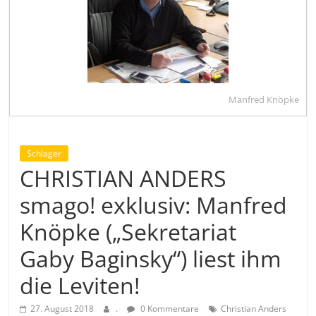
Manfred Knöpke
Schlager
CHRISTIAN ANDERS
smago! exklusiv: Manfred
Knöpke („Sekretariat
Gaby Baginsky“) liest ihm
die Leviten!
27. August 2018
.
0 Kommentare
Christian Anders