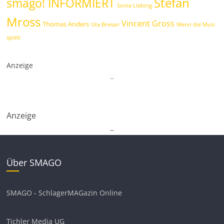
Stefan
smago! INFORMIERT
Sonia Liebing
Mross
Vincent Gross
Thomas Anders
Uta Bresan
Wenn die Musi
spielt
Anzeige
.
.
Anzeige
.
.
Über SMAGO
SMAGO - SchlagerMAGazin Online
Tichler Media UG