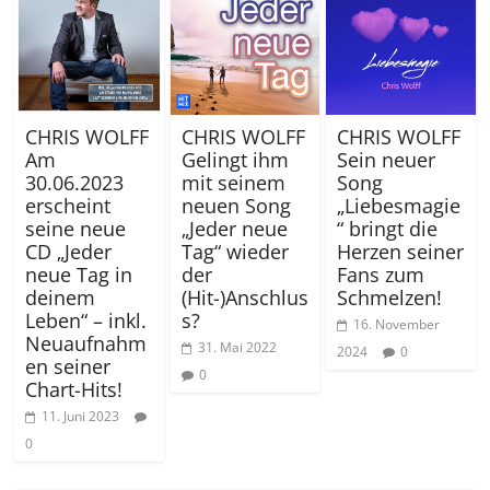
CHRIS WOLFF
CHRIS WOLFF
CHRIS WOLFF
Am
Gelingt ihm
Sein neuer
30.06.2023
mit seinem
Song
erscheint
neuen Song
„Liebesmagie
seine neue
„Jeder neue
“ bringt die
CD „Jeder
Tag“ wieder
Herzen seiner
neue Tag in
der
Fans zum
deinem
(Hit-)Anschlus
Schmelzen!
Leben“ – inkl.
s?
16. November
Neuaufnahm
31. Mai 2022
2024
0
en seiner
0
Chart-Hits!
11. Juni 2023
0