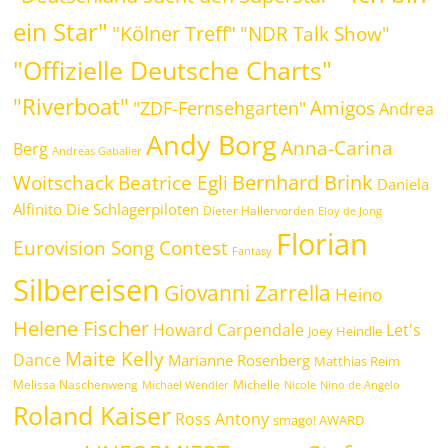
ein Star"
"Kölner Treff"
"NDR Talk Show"
"Offizielle Deutsche Charts"
"Riverboat"
Amigos
"ZDF-Fernsehgarten"
Andrea
Andy Borg
Anna-Carina
Berg
Andreas Gabalier
Bernhard Brink
Beatrice Egli
Woitschack
Daniela
Alfinito
Die Schlagerpiloten
Dieter Hallervorden
Eloy de Jong
Florian
Eurovision Song Contest
Fantasy
Silbereisen
Giovanni Zarrella
Heino
Helene Fischer
Howard Carpendale
Let's
Joey Heindle
Maite Kelly
Dance
Marianne Rosenberg
Matthias Reim
Melissa Naschenweng
Michelle
Michael Wendler
Nicole
Nino de Angelo
Roland Kaiser
Ross Antony
smago! AWARD