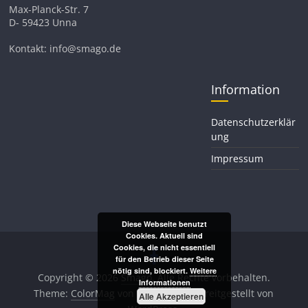
Max-Planck-Str. 7
D- 59423 Unna
Kontakt: info@smago.de
Information
Datenschutzerklär
ung
Impressum
Diese Webseite benutzt
Cookies. Aktuell sind
Cookies, die nicht essentiell
für den Betrieb dieser Seite
nötig sind, blockiert.
Weitere
Copyright © 2026
Smago
. Alle Rechte vorbehalten.
Informationen
Theme:
ColorMag
von ThemeGrill. Bereitgestellt von
Alle Akzeptieren