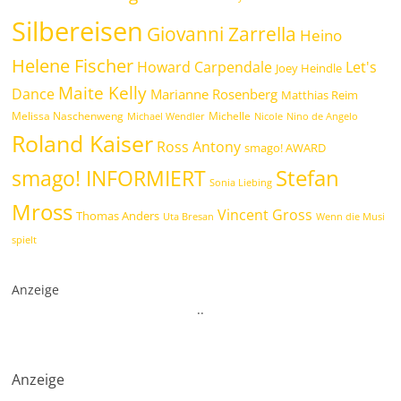
Silbereisen
Giovanni Zarrella
Heino
Helene Fischer
Howard Carpendale
Let's
Joey Heindle
Maite Kelly
Dance
Marianne Rosenberg
Matthias Reim
Melissa Naschenweng
Michelle
Michael Wendler
Nicole
Nino de Angelo
Roland Kaiser
Ross Antony
smago! AWARD
Stefan
smago! INFORMIERT
Sonia Liebing
Mross
Vincent Gross
Thomas Anders
Uta Bresan
Wenn die Musi
spielt
Anzeige
.
.
Anzeige