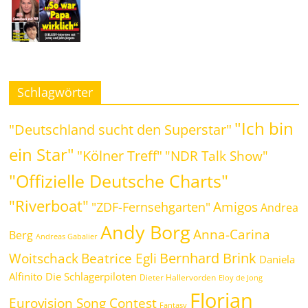
Schlagwörter
"Ich bin
"Deutschland sucht den Superstar"
ein Star"
"Kölner Treff"
"NDR Talk Show"
"Offizielle Deutsche Charts"
"Riverboat"
Amigos
"ZDF-Fernsehgarten"
Andrea
Andy Borg
Anna-Carina
Berg
Andreas Gabalier
Bernhard Brink
Beatrice Egli
Woitschack
Daniela
Alfinito
Die Schlagerpiloten
Dieter Hallervorden
Eloy de Jong
Florian
Eurovision Song Contest
Fantasy