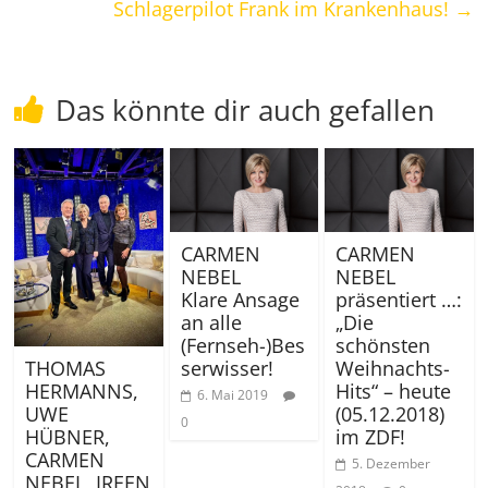
Schlagerpilot Frank im Krankenhaus!
→
Das könnte dir auch gefallen
CARMEN
CARMEN
NEBEL
NEBEL
Klare Ansage
präsentiert …:
an alle
„Die
(Fernseh-)Bes
schönsten
serwisser!
Weihnachts-
THOMAS
Hits“ – heute
HERMANNS,
6. Mai 2019
(05.12.2018)
UWE
0
im ZDF!
HÜBNER,
CARMEN
5. Dezember
NEBEL, IREEN