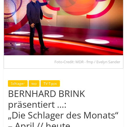
Foto-Credit: MDR - fmp / Evelyn Sander
Schlager
top
TV-Tipps
BERNHARD BRINK
präsentiert …:
„Die Schlager des Monats“
– April // heute