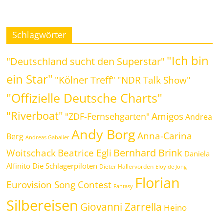
Schlagwörter
"Ich bin
"Deutschland sucht den Superstar"
ein Star"
"Kölner Treff"
"NDR Talk Show"
"Offizielle Deutsche Charts"
"Riverboat"
Amigos
"ZDF-Fernsehgarten"
Andrea
Andy Borg
Anna-Carina
Berg
Andreas Gabalier
Bernhard Brink
Beatrice Egli
Woitschack
Daniela
Alfinito
Die Schlagerpiloten
Dieter Hallervorden
Eloy de Jong
Florian
Eurovision Song Contest
Fantasy
Silbereisen
Giovanni Zarrella
Heino