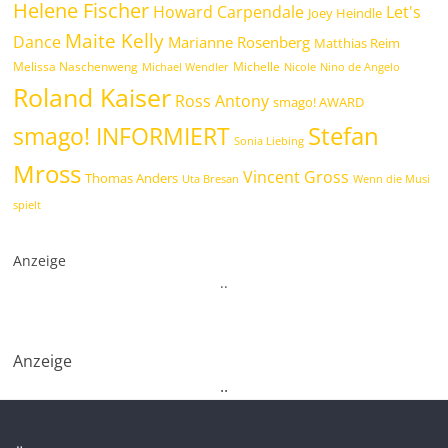
Helene Fischer
Howard Carpendale
Let's
Joey Heindle
Maite Kelly
Dance
Marianne Rosenberg
Matthias Reim
Melissa Naschenweng
Michelle
Michael Wendler
Nicole
Nino de Angelo
Roland Kaiser
Ross Antony
smago! AWARD
Stefan
smago! INFORMIERT
Sonia Liebing
Mross
Vincent Gross
Thomas Anders
Uta Bresan
Wenn die Musi
spielt
Anzeige
.
.
Anzeige
.
.