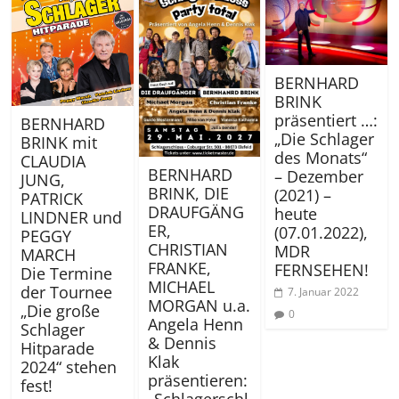
BERNHARD
BRINK
präsentiert …:
BERNHARD
„Die Schlager
BRINK mit
des Monats“
CLAUDIA
BERNHARD
– Dezember
JUNG,
BRINK, DIE
(2021) –
PATRICK
DRAUFGÄNG
heute
LINDNER und
ER,
(07.01.2022),
PEGGY
CHRISTIAN
MDR
MARCH
FRANKE,
FERNSEHEN!
Die Termine
MICHAEL
der Tournee
7. Januar 2022
MORGAN u.a.
„Die große
0
Angela Henn
Schlager
& Dennis
Hitparade
Klak
2024“ stehen
präsentieren:
fest!
„Schlagerschl