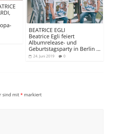
ATRICE
RDI,
ropa-
BEATRICE EGLI
Beatrice Egli feiert
Albumrelease- und
Geburtstagsparty in Berlin …
24. Juni 2019
0
r sind mit
*
markiert