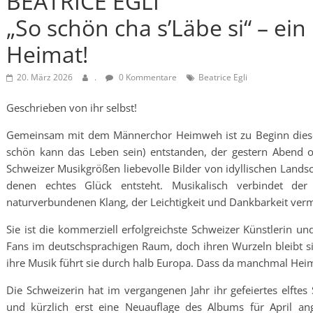
BEATRICE EGLI
„So schön cha s’Läbe si“ – ein 
Heimat!
20. März 2026
.
0 Kommentare
Beatrice Egli
Geschrieben von ihr selbst!
Gemeinsam mit dem Männerchor Heimweh ist zu Beginn dieses
schön kann das Leben sein) entstanden, der gestern Abend of
Schweizer Musikgrößen liebevolle Bilder von idyllischen Land
denen echtes Glück entsteht. Musikalisch verbindet de
naturverbundenen Klang, der Leichtigkeit und Dankbarkeit vermi
Sie ist die kommerziell erfolgreichste Schweizer Künstlerin un
Fans im deutschsprachigen Raum, doch ihren Wurzeln bleibt sie 
ihre Musik führt sie durch halb Europa. Dass da manchmal H
Die Schweizerin hat im vergangenen Jahr ihr gefeiertes elftes
und kürzlich erst eine Neuauflage des Albums für April an