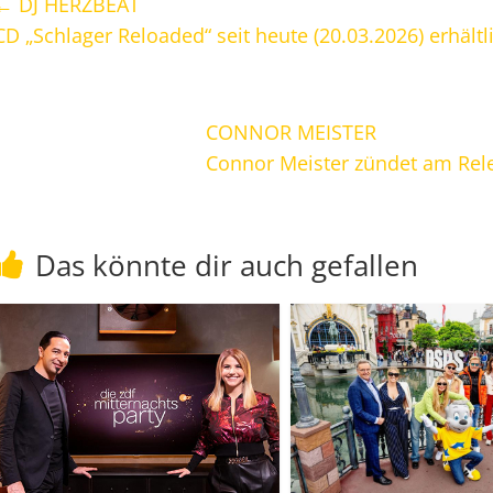
←
DJ HERZBEAT
CD „Schlager Reloaded“ seit heute (20.03.2026) erhältl
CONNOR MEISTER
Connor Meister zündet am Rel
Das könnte dir auch gefallen