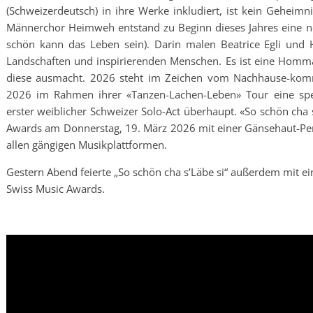
(Schweizerdeutsch) in ihre Werke inkludiert, ist kein Gehei
Männerchor Heimweh entstand zu Beginn dieses Jahres eine ne
schön kann das Leben sein). Darin malen Beatrice Egli und
Landschaften und inspirierenden Menschen. Es ist eine Homma
diese ausmacht. 2026 steht im Zeichen vom Nachhause-komme
2026 im Rahmen ihrer «Tanzen-Lachen-Leben» Tour eine spek
erster weiblicher Schweizer Solo-Act überhaupt. «So schön cha s
Awards am Donnerstag, 19. März 2026 mit einer Gänsehaut-Per
allen gängigen Musikplattformen.
Gestern Abend feierte „So schön cha s’Läbe si“ außerdem mit 
Swiss Music Awards.