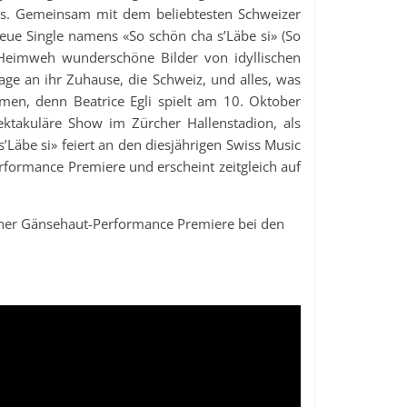
mnis. Gemeinsam mit dem beliebtesten Schweizer
ue Single namens «So schön cha s’Läbe si» (So
 Heimweh wunderschöne Bilder von idyllischen
ge an ihr Zuhause, die Schweiz, und alles, was
n, denn Beatrice Egli spielt am 10. Oktober
takuläre Show im Zürcher Hallenstadion, als
’Läbe si» feiert an den diesjährigen Swiss Music
formance Premiere und erscheint zeitgleich auf
einer Gänsehaut-Performance Premiere bei den