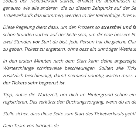
Sobald der Ticketverkauf startet, erhältst du automatisch 
genauso wie alle anderen, die zu diesem Zeitpunkt auf der Sei
Ticketverkaufs dazukommen, werden in der Reihenfolge ihres E
Diese Regelung dient dazu, um den Prozess so
stressfrei und f
schon Stunden vorher auf der Seite sein, um dir eine bessere Po
zwei Stunden
vor
Start da bist, jede Person hat die gleiche Chan
zu geben, Tickets zu ergattern, ohne dass ein unnötiger Wettlau
In den ersten Minuten nach dem Start kann deine angezeigte
Warteschlange schrittweise beschleunigen. Sollten alle Tic
zusätzlich beschleunigt, damit niemand unnötig warten muss.
der Tickets sehr begrenzt ist.
Tipp, nutze die Wartezeit, um dich im Hintergrund schon ei
registrieren. Das verkürzt den Buchungsvorgang, wenn du an de
Stelle sicher, dass diese Seite zum Start des Ticketverkaufs geöffn
Dein Team von tvtickets.de