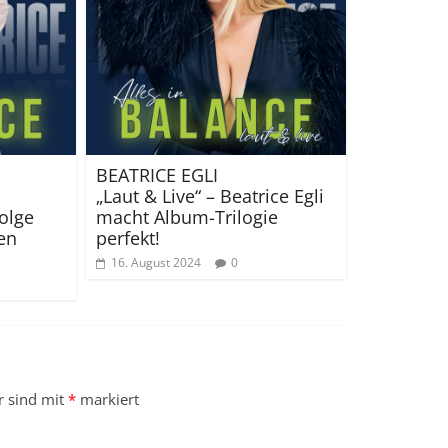
BEATRICE EGLI
„Laut & Live“ – Beatrice Egli
olge
macht Album-Trilogie
en
perfekt!
16. August 2024
0
r sind mit
*
markiert