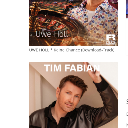
UWE HÖLL * Keine Chance (Download-Track)