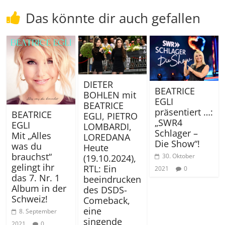
Das könnte dir auch gefallen
DIETER
BEATRICE
BOHLEN mit
EGLI
BEATRICE
präsentiert …:
BEATRICE
EGLI, PIETRO
„SWR4
EGLI
LOMBARDI,
Schlager –
Mit „Alles
LOREDANA
Die Show“!
was du
Heute
brauchst“
30. Oktober
(19.10.2024),
gelingt ihr
RTL: Ein
2021
0
das 7. Nr. 1
beeindrucken
Album in der
des DSDS-
Schweiz!
Comeback,
eine
8. September
singende
2021
0