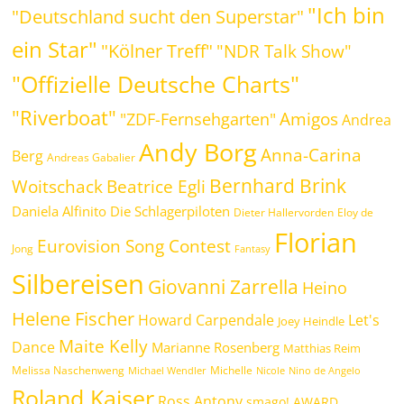
"Ich bin
"Deutschland sucht den Superstar"
ein Star"
"Kölner Treff"
"NDR Talk Show"
"Offizielle Deutsche Charts"
"Riverboat"
Amigos
"ZDF-Fernsehgarten"
Andrea
Andy Borg
Anna-Carina
Berg
Andreas Gabalier
Bernhard Brink
Woitschack
Beatrice Egli
Daniela Alfinito
Die Schlagerpiloten
Dieter Hallervorden
Eloy de
Florian
Eurovision Song Contest
Jong
Fantasy
Silbereisen
Giovanni Zarrella
Heino
Helene Fischer
Howard Carpendale
Let's
Joey Heindle
Maite Kelly
Dance
Marianne Rosenberg
Matthias Reim
Melissa Naschenweng
Michelle
Michael Wendler
Nicole
Nino de Angelo
Roland Kaiser
Ross Antony
smago! AWARD