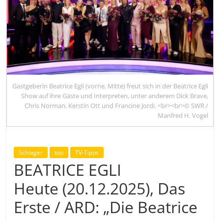
Gastgeberin Beatrice Egli (vorne, Mitte) freut sich in der Beatrice Egli
Show auf ihre Gäste und Interpreten, unter anderem Dick Brave,
Chris Norman, Kerstin Ott und Francine Jordi. <br><br>© SWR /
Manfred H. Vogel
Schlager
top
TV-Tipps
BEATRICE EGLI
Heute (20.12.2025), Das
Erste / ARD: „Die Beatrice