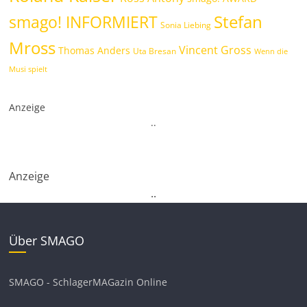
Stefan
smago! INFORMIERT
Sonia Liebing
Mross
Vincent Gross
Thomas Anders
Uta Bresan
Wenn die
Musi spielt
Anzeige
.
.
Anzeige
.
.
Über SMAGO
SMAGO - SchlagerMAGazin Online