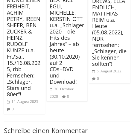
MÜNCHENER
BEATRICE
DREWS, ELLA
FREIHEIT,
EGLI,
ENDLICH,
ACHIM
MICHELLE,
MATTHIAS
PETRY, IREEN
KERSTIN OTT
REIM u.a.
SHEER, BEN
u.a. „Schlager
Heute
ZUCKER &
2020 – die
(05.08.2022),
HEINZ
Hits des
NDR
RUDOLF
Jahres“ – ab
fernsehen:
KUNZE u.a.
heute
„Schlager, die
Fr./Sa.,
(30.10.2020)
Sie kennen
15./16.08.202
auf 2
sollten“!
5, rbb
CDs+DVD
5. August 2022
Fernsehen:
und
0
„Schlager,
Download!
Stars und
30. Oktober
80er“!
2020
0
14. August 2025
0
Schreibe einen Kommentar