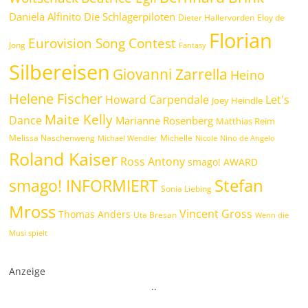
Daniela Alfinito
Die Schlagerpiloten
Dieter Hallervorden
Eloy de
Florian
Eurovision Song Contest
Jong
Fantasy
Silbereisen
Giovanni Zarrella
Heino
Helene Fischer
Howard Carpendale
Let's
Joey Heindle
Maite Kelly
Dance
Marianne Rosenberg
Matthias Reim
Melissa Naschenweng
Michelle
Michael Wendler
Nicole
Nino de Angelo
Roland Kaiser
Ross Antony
smago! AWARD
Stefan
smago! INFORMIERT
Sonia Liebing
Mross
Vincent Gross
Thomas Anders
Uta Bresan
Wenn die
Musi spielt
Anzeige
.
.