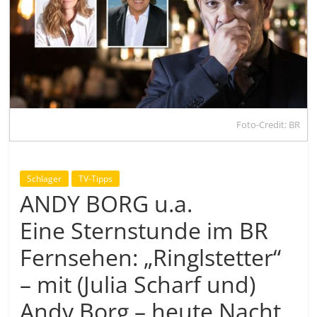
Foto-Credit: BR
Schlager
TV-Tipps
ANDY BORG u.a.
Eine Sternstunde im BR
Fernsehen: „Ringlstetter“
– mit (Julia Scharf und)
Andy Borg – heute Nacht