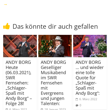
→
Das könnte dir auch gefallen
ANDY BORG
ANDY BORG
ANDY BORG
Heute
Geselliger
… und wieder
(06.03.2021),
Musikabend
eine tolle
SWR
im SWR
Quote für
Fernsehen:
Fernsehen
„Schlager-
„Schlager-
mit
Spaß mit
Spaß mit
Evergreens
Andy Borg“:
Andy Borg“ –
und jungen
6. März 2022
Folge 28!
Talenten:
0
6. März 2021
18. Januar 2023