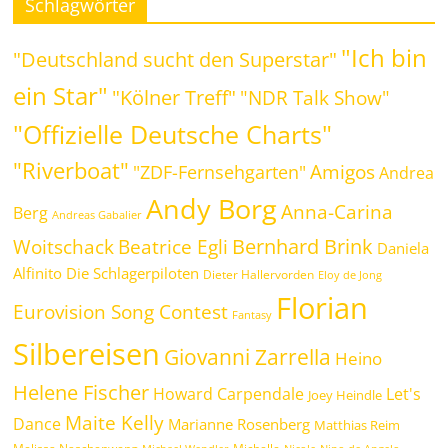
Schlagwörter
"Ich bin
"Deutschland sucht den Superstar"
ein Star"
"Kölner Treff"
"NDR Talk Show"
"Offizielle Deutsche Charts"
"Riverboat"
Amigos
"ZDF-Fernsehgarten"
Andrea
Andy Borg
Anna-Carina
Berg
Andreas Gabalier
Bernhard Brink
Beatrice Egli
Woitschack
Daniela
Alfinito
Die Schlagerpiloten
Dieter Hallervorden
Eloy de Jong
Florian
Eurovision Song Contest
Fantasy
Silbereisen
Giovanni Zarrella
Heino
Helene Fischer
Howard Carpendale
Let's
Joey Heindle
Maite Kelly
Dance
Marianne Rosenberg
Matthias Reim