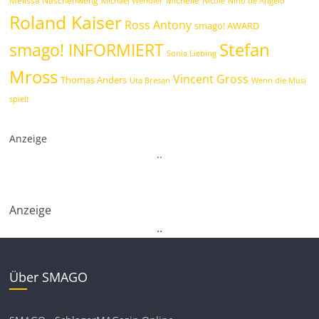
Melissa Naschenweng
Michelle
Michael Wendler
Nicole
Nino de Angelo
Roland Kaiser
Ross Antony
smago! AWARD
Stefan
smago! INFORMIERT
Sonia Liebing
Mross
Vincent Gross
Thomas Anders
Uta Bresan
Wenn die Musi
spielt
Anzeige
.
.
Anzeige
.
.
Über SMAGO