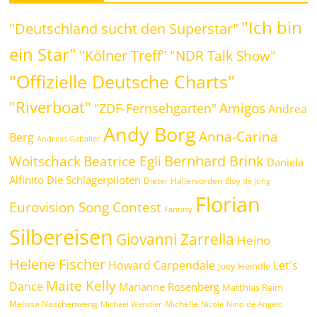
"Ich bin
"Deutschland sucht den Superstar"
ein Star"
"Kölner Treff"
"NDR Talk Show"
"Offizielle Deutsche Charts"
"Riverboat"
Amigos
"ZDF-Fernsehgarten"
Andrea
Andy Borg
Anna-Carina
Berg
Andreas Gabalier
Bernhard Brink
Beatrice Egli
Woitschack
Daniela
Alfinito
Die Schlagerpiloten
Dieter Hallervorden
Eloy de Jong
Florian
Eurovision Song Contest
Fantasy
Silbereisen
Giovanni Zarrella
Heino
Helene Fischer
Howard Carpendale
Let's
Joey Heindle
Maite Kelly
Dance
Marianne Rosenberg
Matthias Reim
Melissa Naschenweng
Michelle
Michael Wendler
Nicole
Nino de Angelo