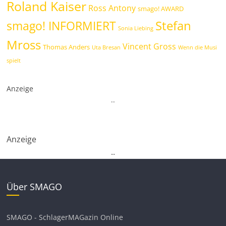
Roland Kaiser
Ross Antony
smago! AWARD
Stefan
smago! INFORMIERT
Sonia Liebing
Mross
Vincent Gross
Thomas Anders
Uta Bresan
Wenn die Musi
spielt
Anzeige
.
.
Anzeige
.
.
Über SMAGO
SMAGO - SchlagerMAGazin Online