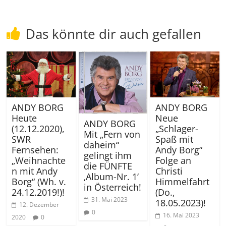
Das könnte dir auch gefallen
ANDY BORG
ANDY BORG
Heute
Neue
ANDY BORG
(12.12.2020),
„Schlager-
Mit „Fern von
SWR
Spaß mit
daheim“
Fernsehen:
Andy Borg“
gelingt ihm
„Weihnachte
Folge an
die FÜNFTE
n mit Andy
Christi
‚Album-Nr. 1‘
Borg“ (Wh. v.
Himmelfahrt
in Österreich!
24.12.2019!)!
(Do.,
31. Mai 2023
18.05.2023)!
12. Dezember
0
16. Mai 2023
2020
0