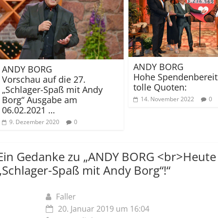
ANDY BORG
ANDY BORG
Hohe Spendenbereit
Vorschau auf die 27.
tolle Quoten:
„Schlager-Spaß mit Andy
Borg“ Ausgabe am
14. November 2022
0
06.02.2021 …
9. Dezember 2020
0
Ein Gedanke zu „
ANDY BORG <br>Heute (
„Schlager-Spaß mit Andy Borg“!
“
Faller
20. Januar 2019 um 16:04