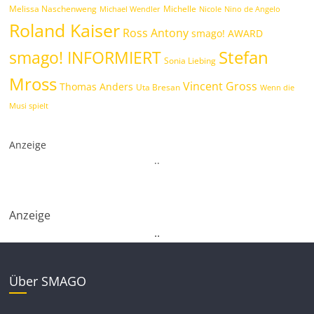
Melissa Naschenweng
Michelle
Michael Wendler
Nicole
Nino de Angelo
Roland Kaiser
Ross Antony
smago! AWARD
Stefan
smago! INFORMIERT
Sonia Liebing
Mross
Vincent Gross
Thomas Anders
Uta Bresan
Wenn die
Musi spielt
Anzeige
.
.
Anzeige
.
.
Über SMAGO