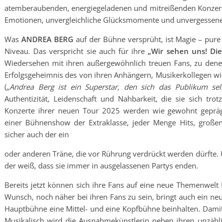
atemberaubenden, energiegeladenen und mitreißenden Konzer
Emotionen, unvergleichliche Glücksmomente und unvergessene
Was
ANDREA BERG
auf der Bühne versprüht, ist Magie – pur
Niveau. Das verspricht sie auch für ihre
„Wir sehen uns! Di
Wiedersehen mit ihren außergewöhnlich treuen Fans, zu denen
Erfolgsgeheimnis des von ihren Anhängern, Musikerkollegen wi
(
„Andrea Berg ist ein Superstar, den sich das Publikum sel
Authentizität, Leidenschaft und Nahbarkeit, die sie sich trot
Konzerte ihrer neuen Tour 2025 werden wie gewohnt geprägt
einer Bühnenshow der Extraklasse, jeder Menge Hits, großen
sicher auch der ein
oder anderen Träne, die vor Rührung verdrückt werden dürfte.
der weiß, dass sie immer in ausgelassenen Partys enden.
Bereits jetzt können sich ihre Fans auf eine neue Themenwelt f
Wunsch, noch näher bei ihren Fans zu sein, bringt auch ein n
Hauptbühne eine Mittel- und eine Kopfbühne beinhalten. Damit 
Musikalisch wird die Ausnahmekünstlerin neben ihren unzäh