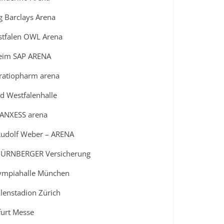
 Barclays Arena
stfalen OWL Arena
eim SAP ARENA
ratiopharm arena
 Westfalenhalle
LANXESS arena
Rudolf Weber – ARENA
 NÜRNBERGER Versicherung
ympiahalle München
lenstadion Zürich
furt Messe