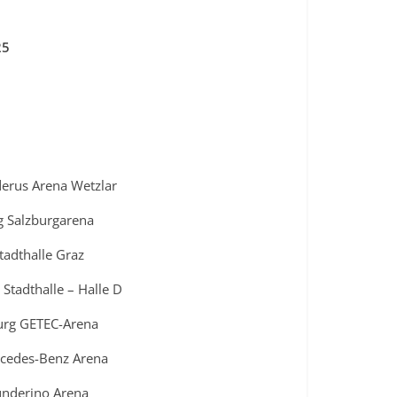
25
erus Arena Wetzlar
g Salzburgarena
tadthalle Graz
Stadthalle – Halle D
urg GETEC-Arena
rcedes-Benz Arena
underino Arena