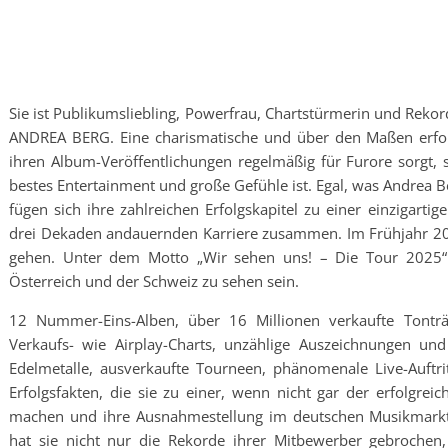
Sie ist Publikumsliebling, Powerfrau, Chartstürmerin und Rekord
ANDREA BERG. Eine charismatische und über den Maßen erfolg
ihren Album-Veröffentlichungen regelmäßig für Furore sorgt, s
bestes Entertainment und große Gefühle ist. Egal, was Andrea B
fügen sich ihre zahlreichen Erfolgskapitel zu einer einzigart
drei Dekaden andauernden Karriere zusammen. Im Frühjahr 202
gehen. Unter dem Motto „Wir sehen uns! – Die Tour 2025“ 
Österreich und der Schweiz zu sehen sein.
12 Nummer-Eins-Alben, über 16 Millionen verkaufte Tonträg
Verkaufs- wie Airplay-Charts, unzählige Auszeichnungen und
Edelmetalle, ausverkaufte Tourneen, phänomenale Live-Auftrit
Erfolgsfakten, die sie zu einer, wenn nicht gar der erfolgrei
machen und ihre Ausnahmestellung im deutschen Musikmarkt m
hat sie nicht nur die Rekorde ihrer Mitbewerber gebrochen,