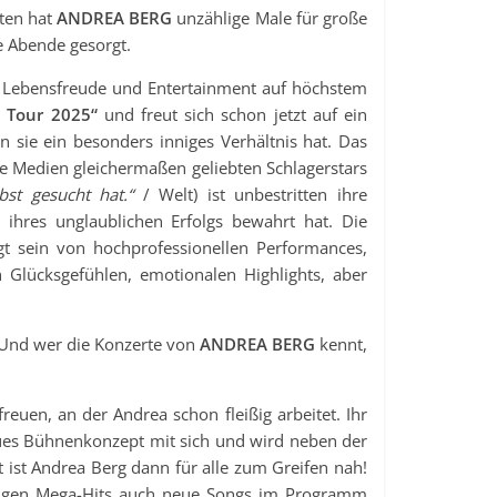
ten hat
ANDREA BERG
unzählige Male für große
 Abende gesorgt.
e Lebensfreude und Entertainment auf höchstem
e Tour 2025“
und freut sich schon jetzt auf ein
 sie ein besonders inniges Verhältnis hat. Das
e Medien gleichermaßen geliebten Schlagerstars
bst gesucht hat.“
/ Welt) ist unbestritten ihre
z ihres unglaublichen Erfolgs bewahrt hat. Die
 sein von hochprofessionellen Performances,
 Glücksgefühlen, emotionalen Highlights, aber
 Und wer die Konzerte von
ANDREA BERG
kennt,
reuen, an der Andrea schon fleißig arbeitet. Ihr
eues Bühnenkonzept mit sich und wird neben der
ist Andrea Berg dann für alle zum Greifen nah!
ligen Mega-Hits auch neue Songs im Programm