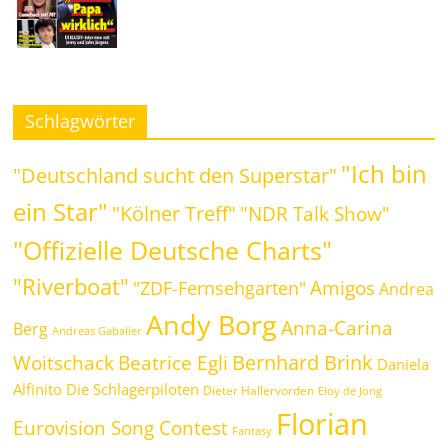
Schlagwörter
"Ich bin
"Deutschland sucht den Superstar"
ein Star"
"Kölner Treff"
"NDR Talk Show"
"Offizielle Deutsche Charts"
"Riverboat"
Amigos
"ZDF-Fernsehgarten"
Andrea
Andy Borg
Anna-Carina
Berg
Andreas Gabalier
Bernhard Brink
Beatrice Egli
Woitschack
Daniela
Alfinito
Die Schlagerpiloten
Dieter Hallervorden
Eloy de Jong
Florian
Eurovision Song Contest
Fantasy