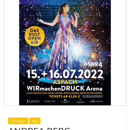
Schlager
top