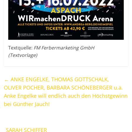
Textquelle:
FM Ferbermarketing GmbH
(Textvorlage)
←
ANKE ENGELKE, THOMAS GOTTSCHALK,
OLIVER POCHER, BARBARA SCHÖNEBERGER u.a.
Anke Engelke will endlich auch den Höchstgewinn
bei Günther Jauch!
SARAH SCHIFFER