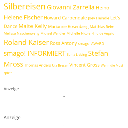
Silbereisen
Giovanni Zarrella
Heino
Helene Fischer
Howard Carpendale
Let's
Joey Heindle
Maite Kelly
Dance
Marianne Rosenberg
Matthias Reim
Melissa Naschenweng
Michelle
Michael Wendler
Nicole
Nino de Angelo
Roland Kaiser
Ross Antony
smago! AWARD
Stefan
smago! INFORMIERT
Sonia Liebing
Mross
Vincent Gross
Thomas Anders
Uta Bresan
Wenn die Musi
spielt
Anzeige
.
.
Anzeige
.
.