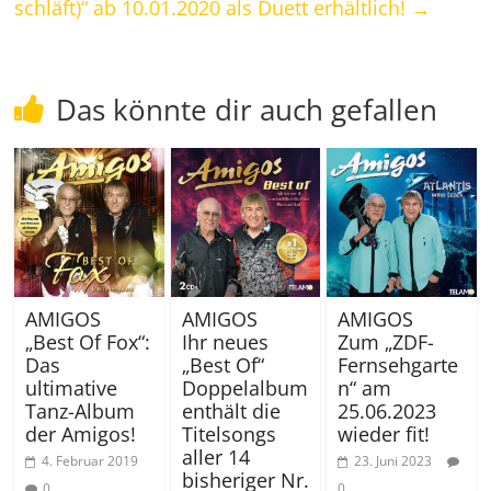
schläft)“ ab 10.01.2020 als Duett erhältlich!
→
Das könnte dir auch gefallen
AMIGOS
AMIGOS
AMIGOS
„Best Of Fox“:
Ihr neues
Zum „ZDF-
Das
„Best Of“
Fernsehgarte
ultimative
Doppelalbum
n“ am
Tanz-Album
enthält die
25.06.2023
der Amigos!
Titelsongs
wieder fit!
aller 14
4. Februar 2019
23. Juni 2023
bisheriger Nr.
0
0