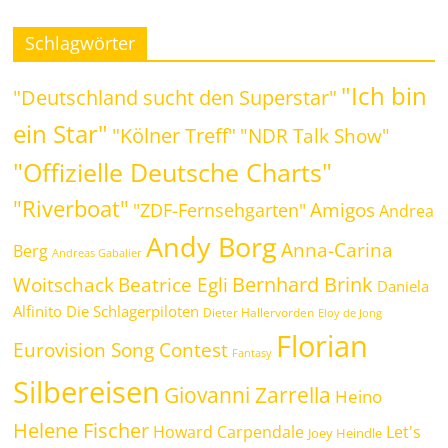
Schlagwörter
"Ich bin
"Deutschland sucht den Superstar"
ein Star"
"Kölner Treff"
"NDR Talk Show"
"Offizielle Deutsche Charts"
"Riverboat"
Amigos
"ZDF-Fernsehgarten"
Andrea
Andy Borg
Anna-Carina
Berg
Andreas Gabalier
Bernhard Brink
Beatrice Egli
Woitschack
Daniela
Alfinito
Die Schlagerpiloten
Dieter Hallervorden
Eloy de Jong
Florian
Eurovision Song Contest
Fantasy
Silbereisen
Giovanni Zarrella
Heino
Helene Fischer
Howard Carpendale
Let's
Joey Heindle