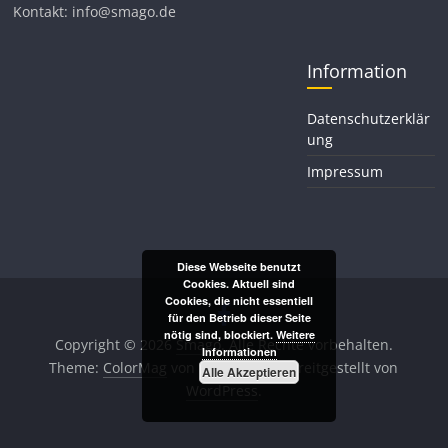
Kontakt: info@smago.de
Information
Datenschutzerklär
ung
Impressum
Diese Webseite benutzt
Cookies. Aktuell sind
Cookies, die nicht essentiell
für den Betrieb dieser Seite
nötig sind, blockiert.
Weitere
Copyright © 2026
Smago
. Alle Rechte vorbehalten.
Informationen
Theme:
ColorMag
von ThemeGrill. Bereitgestellt von
Alle Akzeptieren
WordPress
.