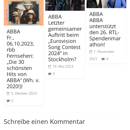
ABBA
ABBA
ABBA
Letzter
unterstützt
gemeinsamer
ABBA
den 26. RTL-
Auftritt beim
Fr.,
Spendenmar
„Eurovision
06.10.2023,
athon!
Song Contest
rbb
1. November
2024“ in
Fernsehen:
Stockholm?
2021
0
„Die 30
16. Mai 2023
schönsten
Hits von
0
ABBA“ (Wh. v.
2020!)!
5. Oktober 2023
0
Schreibe einen Kommentar