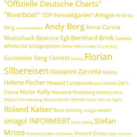
"Offizielle Deutsche Charts"
"Riverboat"
Amigos
"ZDF-Fernsehgarten"
Andrea
Andy Borg
Anna-Carina
Berg
Andreas Gabalier
Bernhard Brink
Beatrice Egli
Woitschack
Daniela
Alfinito
Die Schlagerpiloten
Dieter Hallervorden
Eloy de Jong
Florian
Eurovision Song Contest
Fantasy
Silbereisen
Giovanni Zarrella
Heino
Helene Fischer
Howard Carpendale
Let's
Joey Heindle
Maite Kelly
Dance
Marianne Rosenberg
Matthias Reim
Melissa Naschenweng
Michelle
Michael Wendler
Nicole
Nino de Angelo
Roland Kaiser
Ross Antony
smago! AWARD
Stefan
smago! INFORMIERT
Sonia Liebing
Mross
Vincent Gross
Thomas Anders
Uta Bresan
Wenn die Musi