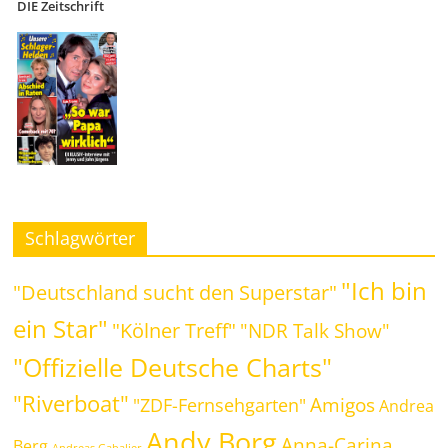
DIE Zeitschrift
Schlagwörter
"Ich bin
"Deutschland sucht den Superstar"
ein Star"
"Kölner Treff"
"NDR Talk Show"
"Offizielle Deutsche Charts"
"Riverboat"
Amigos
"ZDF-Fernsehgarten"
Andrea
Andy Borg
Anna-Carina
Berg
Andreas Gabalier