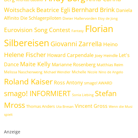
Bernhard Brink
Beatrice Egli
Woitschack
Daniela
Alfinito
Die Schlagerpiloten
Dieter Hallervorden
Eloy de Jong
Florian
Eurovision Song Contest
Fantasy
Silbereisen
Giovanni Zarrella
Heino
Helene Fischer
Howard Carpendale
Let's
Joey Heindle
Maite Kelly
Dance
Marianne Rosenberg
Matthias Reim
Melissa Naschenweng
Michelle
Michael Wendler
Nicole
Nino de Angelo
Roland Kaiser
Ross Antony
smago! AWARD
Stefan
smago! INFORMIERT
Sonia Liebing
Mross
Vincent Gross
Thomas Anders
Uta Bresan
Wenn die Musi
spielt
Anzeige