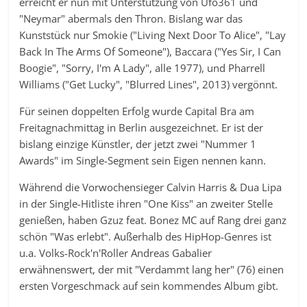
erreicht er nun mit Unterstützung von Ufo361 und
"Neymar" abermals den Thron. Bislang war das
Kunststück nur Smokie ("Living Next Door To Alice", "Lay
Back In The Arms Of Someone"), Baccara ("Yes Sir, I Can
Boogie", "Sorry, I'm A Lady", alle 1977), und Pharrell
Williams ("Get Lucky", "Blurred Lines", 2013) vergönnt.
Für seinen doppelten Erfolg wurde Capital Bra am
Freitagnachmittag in Berlin ausgezeichnet. Er ist der
bislang einzige Künstler, der jetzt zwei "Nummer 1
Awards" im Single-Segment sein Eigen nennen kann.
Während die Vorwochensieger Calvin Harris & Dua Lipa
in der Single-Hitliste ihren "One Kiss" an zweiter Stelle
genießen, haben Gzuz feat. Bonez MC auf Rang drei ganz
schön "Was erlebt". Außerhalb des HipHop-Genres ist
u.a. Volks-Rock'n'Roller Andreas Gabalier
erwähnenswert, der mit "Verdammt lang her" (76) einen
ersten Vorgeschmack auf sein kommendes Album gibt.