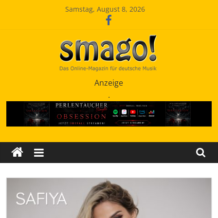
Zum
Samstag, August 8, 2026
Inhalt
springen
Smago
Anzeige
.
SchlagerMAGazinOnline