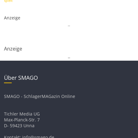
spielt
Anzeige
.
.
Anzeige
.
.
Über SMAGO
SMAGO - SchlagerMAGazin Online
Tichler Media UG
Max-Planck-Str. 7
D- 59423 Unna
Kontakt: info@smago.de