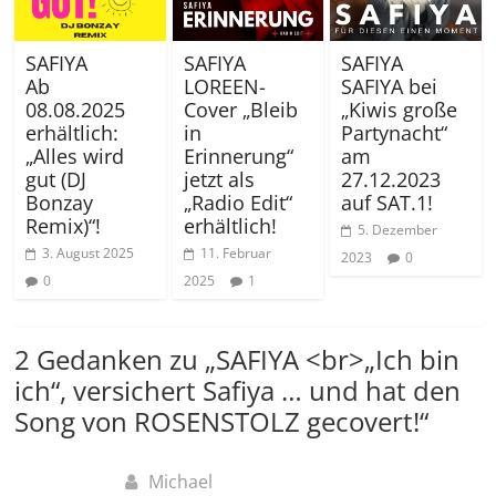
SAFIYA
SAFIYA
SAFIYA
Ab
LOREEN-
SAFIYA bei
08.08.2025
Cover „Bleib
„Kiwis große
erhältlich:
in
Partynacht“
„Alles wird
Erinnerung“
am
gut (DJ
jetzt als
27.12.2023
Bonzay
„Radio Edit“
auf SAT.1!
Remix)“!
erhältlich!
5. Dezember
3. August 2025
11. Februar
2023
0
0
2025
1
2 Gedanken zu „
SAFIYA <br>„Ich bin
ich“, versichert Safiya … und hat den
Song von ROSENSTOLZ gecovert!
“
Michael