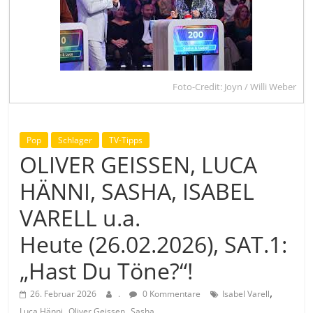
Foto-Credit: Joyn / Willi Weber
Pop
Schlager
TV-Tipps
OLIVER GEISSEN, LUCA
HÄNNI, SASHA, ISABEL
VARELL u.a.
Heute (26.02.2026), SAT.1:
„Hast Du Töne?“!
,
26. Februar 2026
.
0 Kommentare
Isabel Varell
,
,
Luca Hänni
Oliver Geissen
Sasha