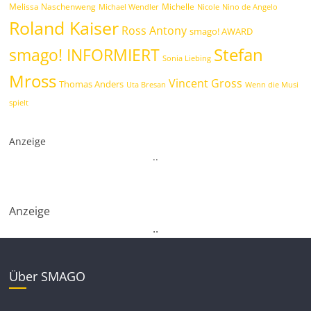
Melissa Naschenweng
Michelle
Michael Wendler
Nicole
Nino de Angelo
Roland Kaiser
Ross Antony
smago! AWARD
Stefan
smago! INFORMIERT
Sonia Liebing
Mross
Vincent Gross
Thomas Anders
Uta Bresan
Wenn die Musi
spielt
Anzeige
.
.
Anzeige
.
.
Über SMAGO