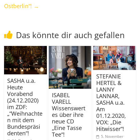
Ostberlin“!
→
Das könnte dir auch gefallen
STEFANIE
SASHA u.a.
HERTEL &
Heute
LANNY
Vorabend
ISABEL
LANNAR,
(24.12.2020)
VARELL
SASHA u.a.
im ZDF:
Wissenswert
Am
„“Weihnachte
es über ihre
01.12.2020,
n mit dem
neue CD
VOX: „Die
Bundespräsi
„Eine Tasse
Hitwisser“!
denten“!
Tee“!
5. November