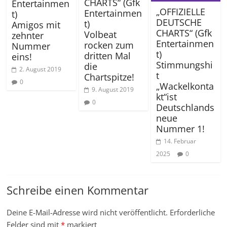
CHARTS“ (Gfk
Entertainmen
„OFFIZIELLE
Entertainmen
t)
DEUTSCHE
t)
Amigos mit
CHARTS“ (Gfk
Volbeat
zehnter
Entertainmen
rocken zum
Nummer
t)
dritten Mal
eins!
Stimmungshi
die
2. August 2019
t
Chartspitze!
0
„Wackelkonta
9. August 2019
kt“ist
0
Deutschlands
neue
Nummer 1!
14. Februar
2025
0
Schreibe einen Kommentar
Deine E-Mail-Adresse wird nicht veröffentlicht.
Erforderliche
Felder sind mit
*
markiert