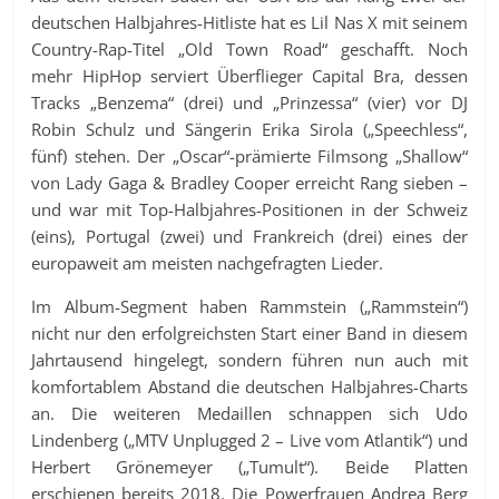
deutschen Halbjahres-Hitliste hat es Lil Nas X mit seinem
Country-Rap-Titel „Old Town Road“ geschafft. Noch
mehr HipHop serviert Überflieger Capital Bra, dessen
Tracks „Benzema“ (drei) und „Prinzessa“ (vier) vor DJ
Robin Schulz und Sängerin Erika Sirola („Speechless“,
fünf) stehen. Der „Oscar“-prämierte Filmsong „Shallow“
von Lady Gaga & Bradley Cooper erreicht Rang sieben –
und war mit Top-Halbjahres-Positionen in der Schweiz
(eins), Portugal (zwei) und Frankreich (drei) eines der
europaweit am meisten nachgefragten Lieder.
Im Album-Segment haben Rammstein („Rammstein“)
nicht nur den erfolgreichsten Start einer Band in diesem
Jahrtausend hingelegt, sondern führen nun auch mit
komfortablem Abstand die deutschen Halbjahres-Charts
an. Die weiteren Medaillen schnappen sich Udo
Lindenberg („MTV Unplugged 2 – Live vom Atlantik“) und
Herbert Grönemeyer („Tumult“). Beide Platten
erschienen bereits 2018. Die Powerfrauen Andrea Berg