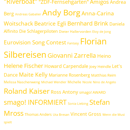
"Riverboat"
Amigos
"ZDF-Fernsehgarten"
Andrea
Andy Borg
Anna-Carina
Berg
Andreas Gabalier
Bernhard Brink
Beatrice Egli
Woitschack
Daniela
Alfinito
Die Schlagerpiloten
Dieter Hallervorden
Eloy de Jong
Florian
Eurovision Song Contest
Fantasy
Silbereisen
Giovanni Zarrella
Heino
Helene Fischer
Howard Carpendale
Let's
Joey Heindle
Maite Kelly
Dance
Marianne Rosenberg
Matthias Reim
Melissa Naschenweng
Michelle
Michael Wendler
Nicole
Nino de Angelo
Roland Kaiser
Ross Antony
smago! AWARD
Stefan
smago! INFORMIERT
Sonia Liebing
Mross
Vincent Gross
Thomas Anders
Uta Bresan
Wenn die Musi
spielt