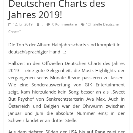
Deutschen Charts des
Jahres 2019!
12. Juli 2019
.
0 Kommentare
"Offizielle Deutsche
Charts"
Die Top 5 der Album Halbjahrescharts sind komplett in
deutsch(sprachig)er Hand …:
Halbzeit in den Offiziellen Deutschen Charts des Jahres
2019 – eine gute Gelegenheit, die Musik-Highlights der
vergangenen sechs Monate Revue passieren zu lassen.
Wie eine Sonderauswertung von GfK Entertainment
zeigt, kam hierzulande kein Song besser an als „Sweet
But Psycho“ von Senkrechtstarterin Ava Max. Auch in
Österreich und Belgien war der Ohrwurm zwischen
Januar und Juni die absolute Nummer eins; in der
Schweiz landet er an dritter Stelle.
Aus dem tiefsten Süden der USA bis auf Rang zwei der