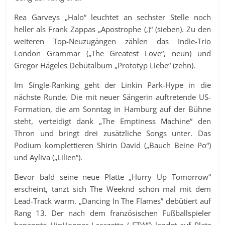
Rea Garveys „Halo“ leuchtet an sechster Stelle noch
heller als Frank Zappas „Apostrophe (‚)“ (sieben). Zu den
weiteren Top-Neuzugängen zählen das Indie-Trio
London Grammar („The Greatest Love“, neun) und
Gregor Hägeles Debütalbum „Prototyp Liebe“ (zehn).
Im Single-Ranking geht der Linkin Park-Hype in die
nächste Runde. Die mit neuer Sängerin auftretende US-
Formation, die am Sonntag in Hamburg auf der Bühne
steht, verteidigt dank „The Emptiness Machine“ den
Thron und bringt drei zusätzliche Songs unter. Das
Podium komplettieren Shirin David („Bauch Beine Po“)
und Ayliva („Lilien“).
Bevor bald seine neue Platte „Hurry Up Tomorrow“
erscheint, tanzt sich The Weeknd schon mal mit dem
Lead-Track warm. „Dancing In The Flames” debütiert auf
Rang 13. Der nach dem französischen Fußballspieler
benannte HipHopper Lacazette („FTW”) landet auf Platz