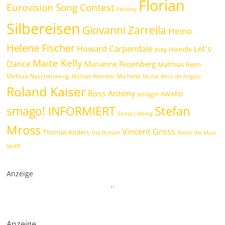
Florian
Eurovision Song Contest
Fantasy
Silbereisen
Giovanni Zarrella
Heino
Helene Fischer
Howard Carpendale
Let's
Joey Heindle
Maite Kelly
Dance
Marianne Rosenberg
Matthias Reim
Melissa Naschenweng
Michelle
Michael Wendler
Nicole
Nino de Angelo
Roland Kaiser
Ross Antony
smago! AWARD
Stefan
smago! INFORMIERT
Sonia Liebing
Mross
Vincent Gross
Thomas Anders
Uta Bresan
Wenn die Musi
spielt
Anzeige
.
.
Anzeige