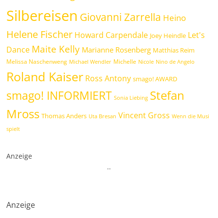
Silbereisen
Giovanni Zarrella
Heino
Helene Fischer
Howard Carpendale
Let's
Joey Heindle
Maite Kelly
Dance
Marianne Rosenberg
Matthias Reim
Melissa Naschenweng
Michelle
Michael Wendler
Nicole
Nino de Angelo
Roland Kaiser
Ross Antony
smago! AWARD
Stefan
smago! INFORMIERT
Sonia Liebing
Mross
Vincent Gross
Thomas Anders
Uta Bresan
Wenn die Musi
spielt
Anzeige
.
.
Anzeige
.
.