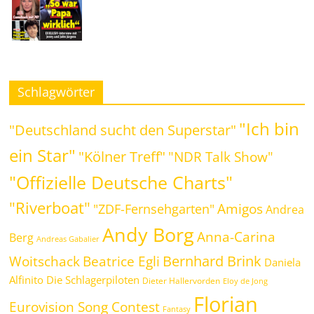
Schlagwörter
"Ich bin
"Deutschland sucht den Superstar"
ein Star"
"Kölner Treff"
"NDR Talk Show"
"Offizielle Deutsche Charts"
"Riverboat"
Amigos
"ZDF-Fernsehgarten"
Andrea
Andy Borg
Anna-Carina
Berg
Andreas Gabalier
Bernhard Brink
Beatrice Egli
Woitschack
Daniela
Alfinito
Die Schlagerpiloten
Dieter Hallervorden
Eloy de Jong
Florian
Eurovision Song Contest
Fantasy