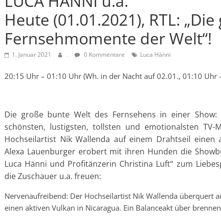
LUCA HÄNNI u.a.
Heute (01.01.2021), RTL: „Die
Fernsehmomente der Welt“!
1. Januar 2021
.
0 Kommentare
Luca Hänni
20:15 Uhr – 01:10 Uhr (Wh. in der Nacht auf 02.01., 01:10 Uhr 
Die große bunte Welt des Fernsehens in einer Show:
schönsten, lustigsten, tollsten und emotionalsten TV-
Hochseilartist Nik Wallenda auf einem Drahtseil einen 
Alexa Lauenburger erobert mit ihren Hunden die Showbü
Luca Hänni und Profitänzerin Christina Luft“ zum Liebe
die Zuschauer u.a. freuen:
Nervenaufreibend: Der Hochseilartist Nik Wallenda überquert a
einen aktiven Vulkan in Nicaragua. Ein Balanceakt über brenne