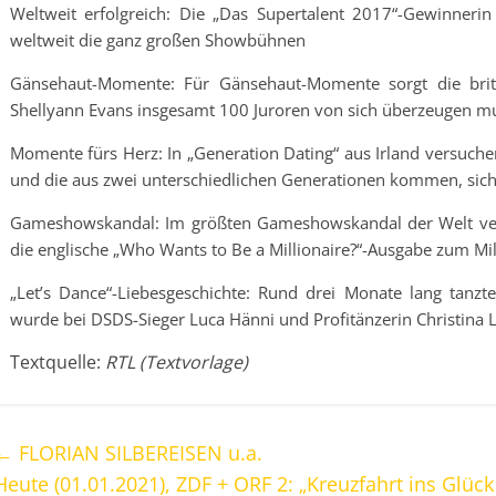
Weltweit erfolgreich: Die „Das Supertalent 2017“-Gewinneri
weltweit die ganz großen Showbühnen
Gänsehaut-Momente: Für Gänsehaut-Momente sorgt die brit
Shellyann Evans insgesamt 100 Juroren von sich überzeugen m
Momente fürs Herz: In „Generation Dating“ aus Irland versuchen
und die aus zwei unterschiedlichen Generationen kommen, sich 
Gameshowskandal: Im größten Gameshowskandal der Welt vers
die englische „Who Wants to Be a Millionaire?“-Ausgabe zum Mi
„Let’s Dance“-Liebesgeschichte: Rund drei Monate lang tanz
wurde bei DSDS-Sieger Luca Hänni und Profitänzerin Christina L
Textquelle:
RTL (Textvorlage)
←
FLORIAN SILBEREISEN u.a.
Heute (01.01.2021), ZDF + ORF 2: „Kreuzfahrt ins Glück