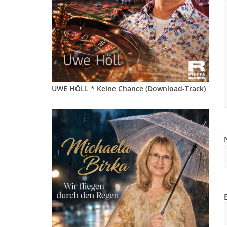
UWE HÖLL * Keine Chance (Download-Track)