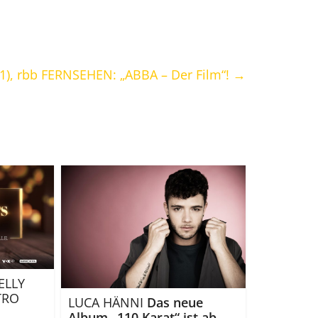
21), rbb FERNSEHEN: „ABBA – Der Film“!
→
ELLY
ETRO
LUCA HÄNNI
Das neue
Album „110 Karat“ ist ab