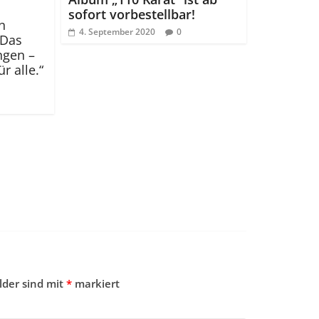
sofort vorbestellbar!
n
4. September 2020
0
„Das
ngen –
r alle.“
elder sind mit
*
markiert