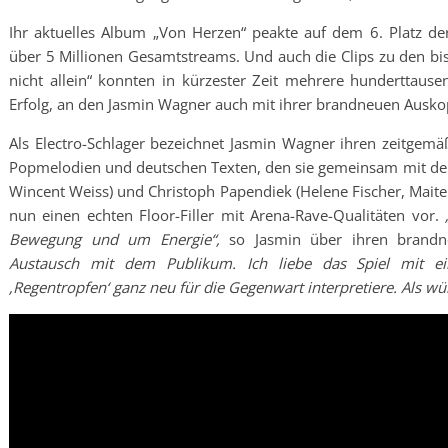
Ihr aktuelles Album „Von Herzen“ peakte auf dem 6. Platz d
über 5 Millionen Gesamtstreams. Und auch die Clips zu den bis
nicht allein“ konnten in kürzester Zeit mehrere hunderttause
Erfolg, an den Jasmin Wagner auch mit ihrer brandneuen Auskop
Als Electro-Schlager bezeichnet Jasmin Wagner ihren zeitge
Popmelodien und deutschen Texten, den sie gemeinsam mit de
Wincent Weiss) und Christoph Papendiek (Helene Fischer, Maite K
nun einen echten Floor-Filler mit Arena-Rave-Qualitäten vor.
Bewegung und um Energie“,
so Jasmin über ihren brand
Austausch mit dem Publikum. Ich liebe das Spiel mit e
‚Regentropfen‘ ganz neu für die Gegenwart interpretiere. Als w