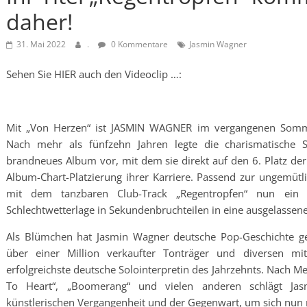
daher!
31. Mai 2022
.
0 Kommentare
Jasmin Wagner
Sehen Sie HIER auch den Videoclip …:
Mit „Von Herzen“ ist JASMIN WAGNER im vergangenen Somme
Nach mehr als fünfzehn Jahren legte die charismatische S
brandneues Album vor, mit dem sie direkt auf den 6. Platz der
Album-Chart-Platzierung ihrer Karriere. Passend zur ungemütli
mit dem tanzbaren Club-Track „Regentropfen“ nun ein w
Schlechtwetterlage in Sekundenbruchteilen in eine ausgelassen
Als Blümchen hat Jasmin Wagner deutsche Pop-Geschichte ges
über einer Million verkaufter Tonträger und diversen mit
erfolgreichste deutsche Solointerpretin des Jahrzehnts. Nach Me
To Heart“, „Boomerang“ und vielen anderen schlägt Jasm
künstlerischen Vergangenheit und der Gegenwart, um sich nun 