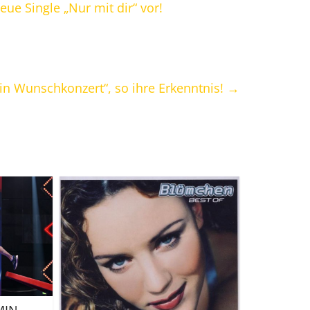
eue Single „Nur mit dir“ vor!
ein Wunschkonzert“, so ihre Erkenntnis!
→
MIN