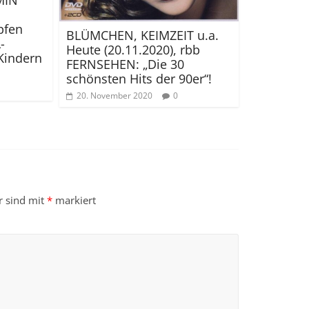
pfen
BLÜMCHEN, KEIMZEIT u.a.
-
Heute (20.11.2020), rbb
 Kindern
FERNSEHEN: „Die 30
schönsten Hits der 90er“!
20. November 2020
0
r sind mit
*
markiert