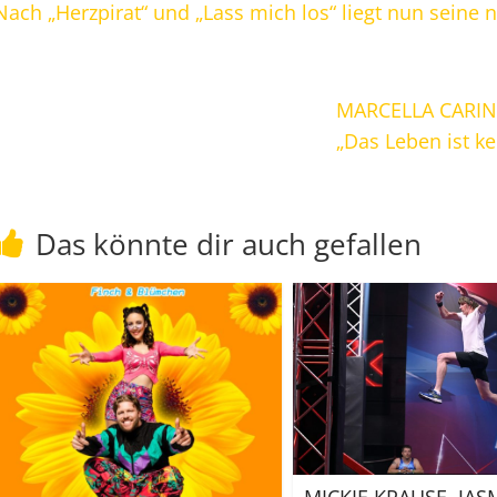
Nach „Herzpirat“ und „Lass mich los“ liegt nun seine n
MARCELLA CARIN
„Das Leben ist k
Das könnte dir auch gefallen
MICKIE KRAUSE, JAS