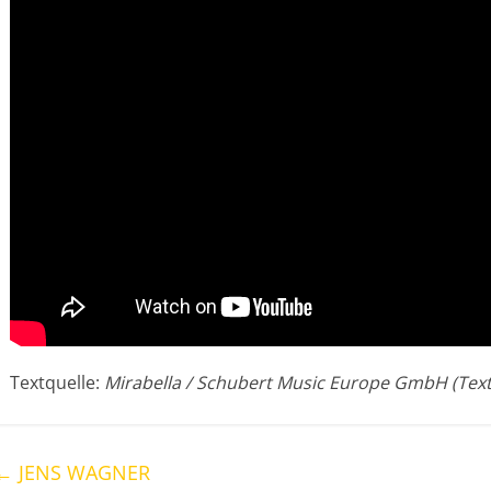
Textquelle:
Mirabella / Schubert Music Europe GmbH (Text
←
JENS WAGNER