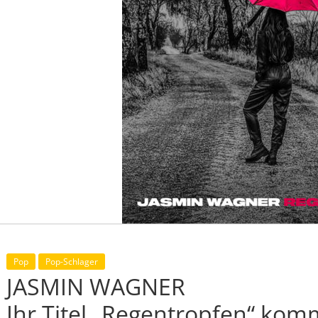
Pop
Pop-Schlager
JASMIN WAGNER
Ihr Titel „Regentropfen“ komm