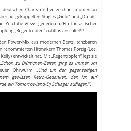
er deutschen Charts und verzeichnet momentan
her ausgekoppelten Singles „Gold“ und „Du bist
nd YouTube-Views generieren. Ein fantastischer
plung „Regentropfen“ nahtlos anschließt!
mäßen Power-Mix aus modernen Beats, tanzbaren
n renommierten Hitmakern Thomas Porzig (Lea,
elly) entwickelt hat. Mit „Regentropfen“ legt sie
„Schon zu Blümchen-Zeiten ging es immer um
neuen Ohrwurm.
„Und um den gegenseitigen
inem gewissen Retro-Gedanken, den ich auf
ürde ein Tomorrowland-DJ Schlager auflegen!“.