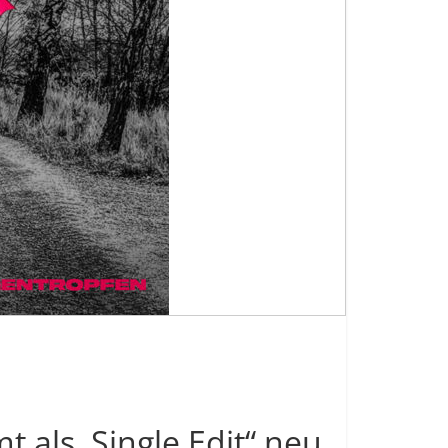
t als ‚Single Edit“ neu