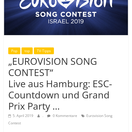
Pop
top
TV-Tipps
„EUROVISION SONG
CONTEST“
Live aus Hamburg: ESC-
Countdown und Grand
Prix Party …
5. April 2019
.
0 Kommentare
Eurovision Song
Contest