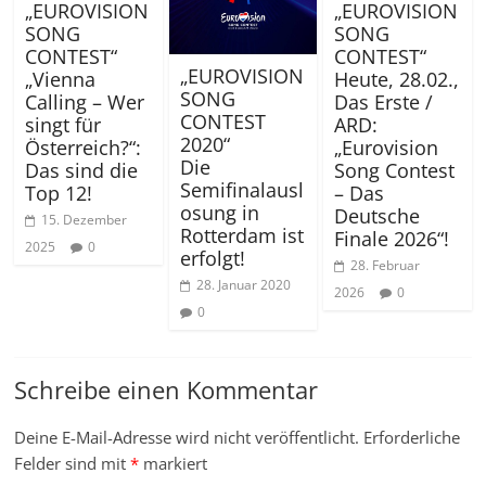
„EUROVISION
„EUROVISION
SONG
SONG
CONTEST“
CONTEST“
„EUROVISION
Heute, 28.02.,
„Vienna
SONG
Das Erste /
Calling – Wer
CONTEST
ARD:
singt für
2020“
„Eurovision
Österreich?“:
Die
Song Contest
Das sind die
Semifinalausl
– Das
Top 12!
osung in
Deutsche
15. Dezember
Rotterdam ist
Finale 2026“!
2025
0
erfolgt!
28. Februar
28. Januar 2020
2026
0
0
Schreibe einen Kommentar
Deine E-Mail-Adresse wird nicht veröffentlicht.
Erforderliche
Felder sind mit
*
markiert