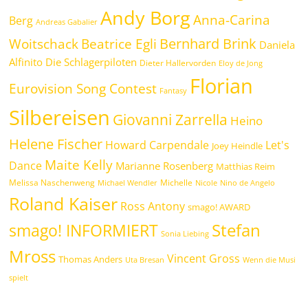
Andy Borg
Anna-Carina
Berg
Andreas Gabalier
Bernhard Brink
Beatrice Egli
Woitschack
Daniela
Alfinito
Die Schlagerpiloten
Dieter Hallervorden
Eloy de Jong
Florian
Eurovision Song Contest
Fantasy
Silbereisen
Giovanni Zarrella
Heino
Helene Fischer
Howard Carpendale
Let's
Joey Heindle
Maite Kelly
Dance
Marianne Rosenberg
Matthias Reim
Melissa Naschenweng
Michelle
Michael Wendler
Nicole
Nino de Angelo
Roland Kaiser
Ross Antony
smago! AWARD
Stefan
smago! INFORMIERT
Sonia Liebing
Mross
Vincent Gross
Thomas Anders
Uta Bresan
Wenn die Musi
spielt