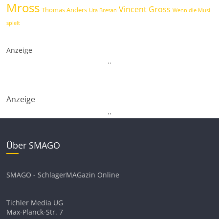
Mross
Vincent Gross
Thomas Anders
Uta Bresan
Wenn die Musi
spielt
Anzeige
.
.
Anzeige
.
.
Über SMAGO
SMAGO - SchlagerMAGazin Online
Tichler Media UG
Max-Planck-Str. 7