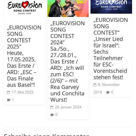
„EUROVISION
„EUROVISION
SONG
„EUROVISION
SONG
CONTEST“
SONG
CONTEST
„Unser Lied
CONTEST
2024“
für Israel“:
2025“
Sa./So.,
Sechs
Heute,
27./28.01.,
Teilnehmer
17.05.2025,
Das Erste /
für ESC-
Das Erste /
ARD: „Ich will
Vorentscheid
ARD: „ESC –
zum ESC!
stehen fest!
Das Finale
(2/6)“ – mit
aus Basel“!
8. November
Rea Garvey
17. Mai 2025
und Conchita
2018
0
Wurst!
1
26. Januar 2024
0