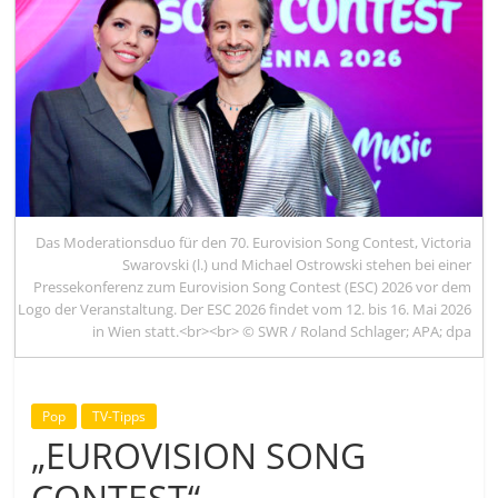
Das Moderationsduo für den 70. Eurovision Song Contest, Victoria
Swarovski (l.) und Michael Ostrowski stehen bei einer
Pressekonferenz zum Eurovision Song Contest (ESC) 2026 vor dem
Logo der Veranstaltung. Der ESC 2026 findet vom 12. bis 16. Mai 2026
in Wien statt.<br><br> © SWR / Roland Schlager; APA; dpa
Pop
TV-Tipps
„EUROVISION SONG
CONTEST“