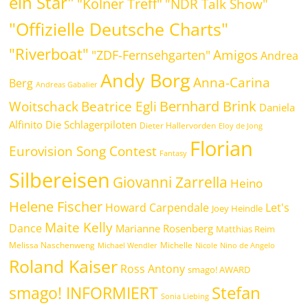
ein Star"
"Kölner Treff"
"NDR Talk Show"
"Offizielle Deutsche Charts"
"Riverboat"
Amigos
"ZDF-Fernsehgarten"
Andrea
Andy Borg
Anna-Carina
Berg
Andreas Gabalier
Bernhard Brink
Beatrice Egli
Woitschack
Daniela
Alfinito
Die Schlagerpiloten
Dieter Hallervorden
Eloy de Jong
Florian
Eurovision Song Contest
Fantasy
Silbereisen
Giovanni Zarrella
Heino
Helene Fischer
Howard Carpendale
Let's
Joey Heindle
Maite Kelly
Dance
Marianne Rosenberg
Matthias Reim
Melissa Naschenweng
Michelle
Michael Wendler
Nicole
Nino de Angelo
Roland Kaiser
Ross Antony
smago! AWARD
Stefan
smago! INFORMIERT
Sonia Liebing