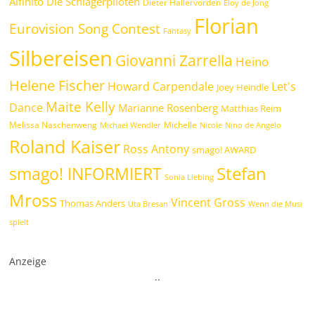
Alfinito
Die Schlagerpiloten
Dieter Hallervorden
Eloy de Jong
Florian
Eurovision Song Contest
Fantasy
Silbereisen
Giovanni Zarrella
Heino
Helene Fischer
Howard Carpendale
Let's
Joey Heindle
Maite Kelly
Dance
Marianne Rosenberg
Matthias Reim
Melissa Naschenweng
Michelle
Michael Wendler
Nicole
Nino de Angelo
Roland Kaiser
Ross Antony
smago! AWARD
Stefan
smago! INFORMIERT
Sonia Liebing
Mross
Vincent Gross
Thomas Anders
Uta Bresan
Wenn die Musi
spielt
Anzeige
.
.