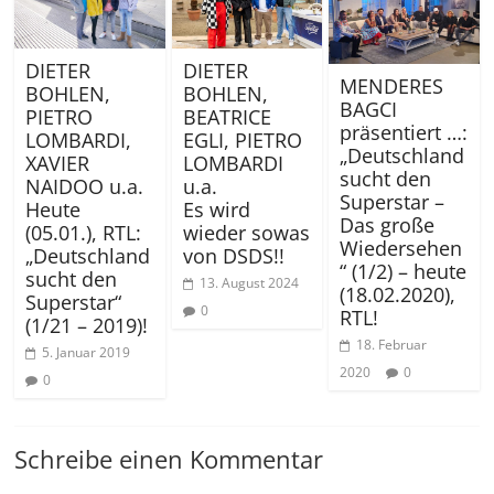
DIETER
DIETER
MENDERES
BOHLEN,
BOHLEN,
BAGCI
PIETRO
BEATRICE
präsentiert …:
LOMBARDI,
EGLI, PIETRO
„Deutschland
XAVIER
LOMBARDI
sucht den
NAIDOO u.a.
u.a.
Superstar –
Heute
Es wird
Das große
(05.01.), RTL:
wieder sowas
Wiedersehen
„Deutschland
von DSDS!!
“ (1/2) – heute
sucht den
13. August 2024
(18.02.2020),
Superstar“
0
RTL!
(1/21 – 2019)!
18. Februar
5. Januar 2019
2020
0
0
Schreibe einen Kommentar