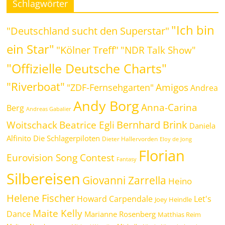
Schlagwörter
"Ich bin
"Deutschland sucht den Superstar"
ein Star"
"Kölner Treff"
"NDR Talk Show"
"Offizielle Deutsche Charts"
"Riverboat"
Amigos
"ZDF-Fernsehgarten"
Andrea
Andy Borg
Anna-Carina
Berg
Andreas Gabalier
Bernhard Brink
Beatrice Egli
Woitschack
Daniela
Alfinito
Die Schlagerpiloten
Dieter Hallervorden
Eloy de Jong
Florian
Eurovision Song Contest
Fantasy
Silbereisen
Giovanni Zarrella
Heino
Helene Fischer
Howard Carpendale
Let's
Joey Heindle
Maite Kelly
Dance
Marianne Rosenberg
Matthias Reim