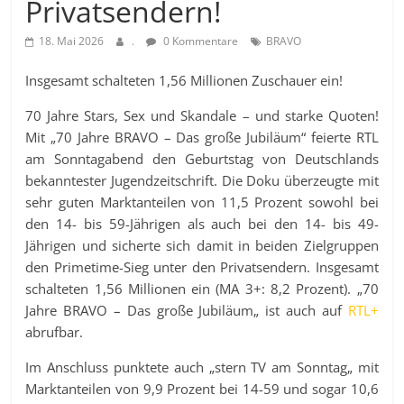
Privatsendern!
18. Mai 2026
.
0 Kommentare
BRAVO
Insgesamt schalteten 1,56 Millionen Zuschauer ein!
70 Jahre Stars, Sex und Skandale – und starke Quoten!
Mit
„
70 Jahre BRAVO – Das große Jubiläum
“
feierte RTL
am Sonntagabend den Geburtstag von Deutschlands
bekanntester Jugendzeitschrift. Die Doku überzeugte mit
sehr guten Marktanteilen von 11,5 Prozent sowohl bei
den 14- bis 59-Jährigen als auch bei den 14- bis 49-
Jährigen und sicherte sich damit in beiden Zielgruppen
den Primetime-Sieg unter den Privatsendern. Insgesamt
schalteten 1,56 Millionen ein (MA 3+: 8,2 Prozent).
„
70
Jahre BRAVO – Das große Jubiläum
„
ist auch auf
RTL+
abrufbar.
Im Anschluss punktete auch
„
stern TV am Sonntag
„
mit
Marktanteilen von 9,9 Prozent bei 14-59 und sogar 10,6