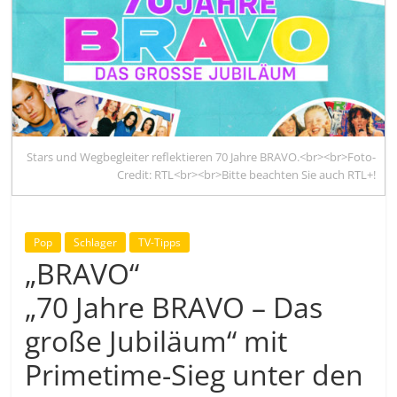
Stars und Wegbegleiter reflektieren 70 Jahre BRAVO.<br><br>Foto-
Credit: RTL<br><br>Bitte beachten Sie auch RTL+!
Pop
Schlager
TV-Tipps
„BRAVO“
„70 Jahre BRAVO – Das
große Jubiläum“ mit
Primetime-Sieg unter den