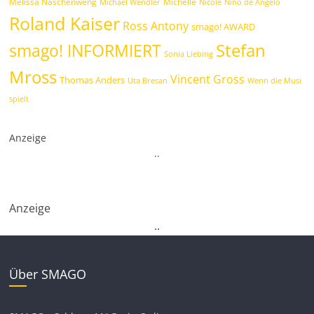
Melissa Naschenweng
Michelle
Michael Wendler
Nicole
Nino de Angelo
Roland Kaiser
Ross Antony
smago! AWARD
Stefan
smago! INFORMIERT
Sonia Liebing
Mross
Vincent Gross
Thomas Anders
Uta Bresan
Wenn die Musi
spielt
Anzeige
.
.
Anzeige
.
.
Über SMAGO