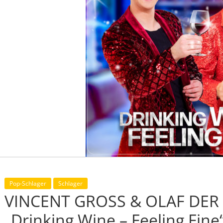
Pop-Schlager
Schlager
VINCENT GROSS & OLAF DER 
„Drinking Wine – Feeling Fine“