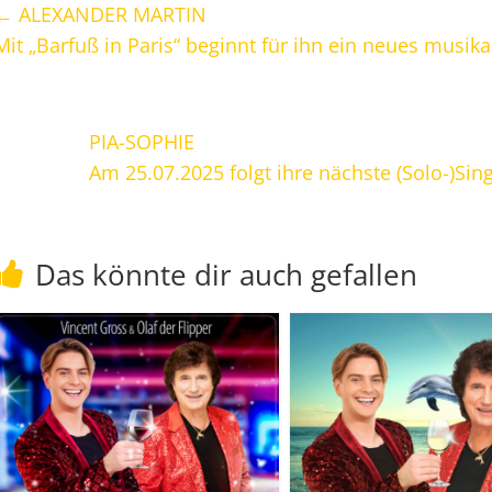
←
ALEXANDER MARTIN
Mit „Barfuß in Paris“ beginnt für ihn ein neues musika
PIA-SOPHIE
Am 25.07.2025 folgt ihre nächste (Solo-)Sing
Das könnte dir auch gefallen