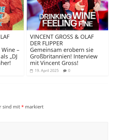
LAF
VINCENT GROSS & OLAF
DER FLIPPER
g Wine –
Gemeinsam erobern sie
als „DJ
Großbritannien! Interview
her!
mit Vincent Gross!
19. April 2025
0
r sind mit
*
markiert