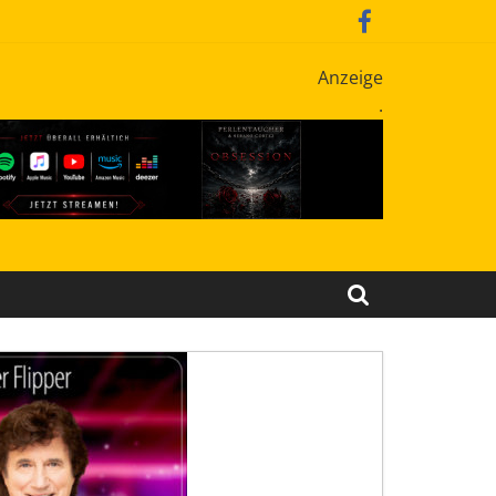
Anzeige
.