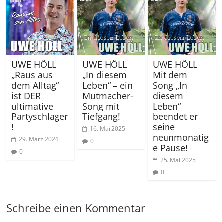
UWE HÖLL
UWE HÖLL
UWE HÖLL
„Raus aus
„In diesem
Mit dem
dem Alltag“
Leben“ – ein
Song „In
ist DER
Mutmacher-
diesem
ultimative
Song mit
Leben“
Partyschlager
Tiefgang!
beendet er
!
seine
16. Mai 2025
neunmonatig
29. März 2024
0
e Pause!
0
25. Mai 2025
0
Schreibe einen Kommentar