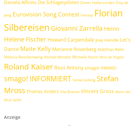
Daniela Alfinito
Die Schlagerpiloten
Dieter Hallervorden
Eloy de
Florian
Eurovision Song Contest
Jong
Fantasy
Silbereisen
Giovanni Zarrella
Heino
Helene Fischer
Howard Carpendale
Let's
Joey Heindle
Maite Kelly
Dance
Marianne Rosenberg
Matthias Reim
Melissa Naschenweng
Michelle
Michael Wendler
Nicole
Nino de Angelo
Roland Kaiser
Ross Antony
smago! AWARD
Stefan
smago! INFORMIERT
Sonia Liebing
Mross
Vincent Gross
Thomas Anders
Uta Bresan
Wenn die
Musi spielt
Anzeige
.
.