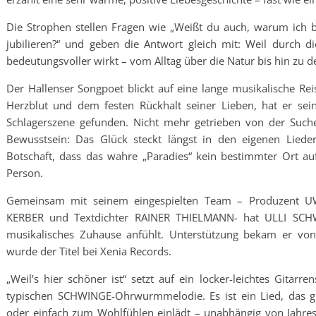
Die Strophen stellen Fragen wie „Weißt du auch, warum ich b
jubilieren?“ und geben die Antwort gleich mit: Weil durch d
bedeutungsvoller wirkt – vom Alltag über die Natur bis hin zu
Der Hallenser Songpoet blickt auf eine lange musikalische Rei
Herzblut und dem festen Rückhalt seiner Lieben, hat er sei
Schlagerszene gefunden. Nicht mehr getrieben von der Suc
Bewusstsein: Das Glück steckt längst in den eigenen Lie
Botschaft, dass das wahre „Paradies“ kein bestimmter Ort au
Person.
Gemeinsam mit seinem eingespielten Team – Produzent 
KERBER und Textdichter RAINER THIELMANN- hat ULLI SCHW
musikalisches Zuhause anfühlt. Unterstützung bekam er von 
wurde der Titel bei Xenia Records.
„Weil’s hier schöner ist“ setzt auf ein locker-leichtes Gitar
typischen SCHWINGE-Ohrwurmmelodie. Es ist ein Lied, das 
oder einfach zum Wohlfühlen einlädt – unabhängig von Jahres