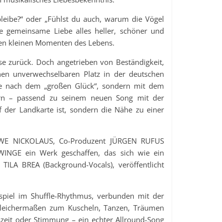
leibe?“ oder „Fühlst du auch, warum die Vögel
ie gemeinsame Liebe alles heller, schöner und
 den kleinen Momenten des Lebens.
se zurück. Doch angetrieben von Beständigkeit,
nen unverwechselbaren Platz in der deutschen
he nach dem „großen Glück“, sondern mit dem
dern – passend zu seinem neuen Song mit der
f der Landkarte ist, sondern die Nähe zu einer
UWE NICKOLAUS, Co-Produzent JÜRGEN RUFUS
INGE ein Werk geschaffen, das sich wie ein
TILA BREA (Background-Vocals), veröffentlicht
renspiel im Shuffle-Rhythmus, verbunden mit der
gleichermaßen zum Kuscheln, Tanzen, Träumen
zeit oder Stimmung – ein echter Allround-Song