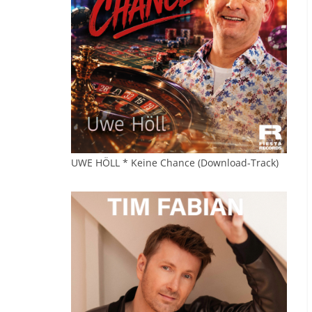
UWE HÖLL * Keine Chance (Download-Track)