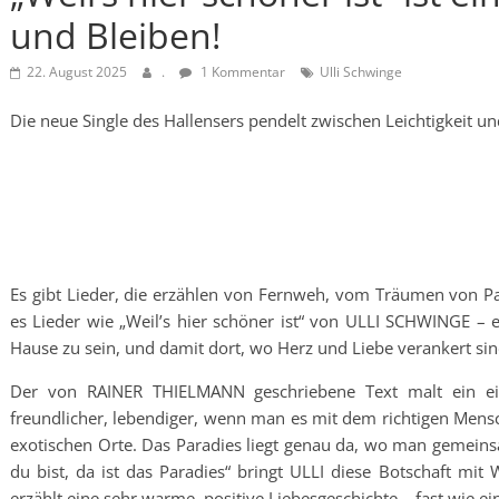
und Bleiben!
22. August 2025
.
1 Kommentar
Ulli Schwinge
Die neue Single des Hallensers pendelt zwischen Leichtigkeit un
Es gibt Lieder, die erzählen von Fernweh, vom Träumen von Pa
es Lieder wie „Weil’s hier schöner ist“ von ULLI SCHWINGE – ei
Hause zu sein, und damit dort, wo Herz und Liebe verankert sin
Der von RAINER THIELMANN geschriebene Text malt ein einfa
freundlicher, lebendiger, wenn man es mit dem richtigen Mensch
exotischen Orte. Das Paradies liegt genau da, wo man gemeinsa
du bist, da ist das Paradies“ bringt ULLI diese Botschaft mit
erzählt eine sehr warme, positive Liebesgeschichte – fast wie e