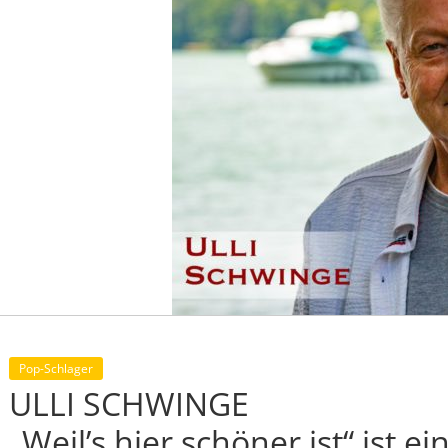
Pop-Schlager
ULLI SCHWINGE
„Weil’s hier schöner ist“ ist