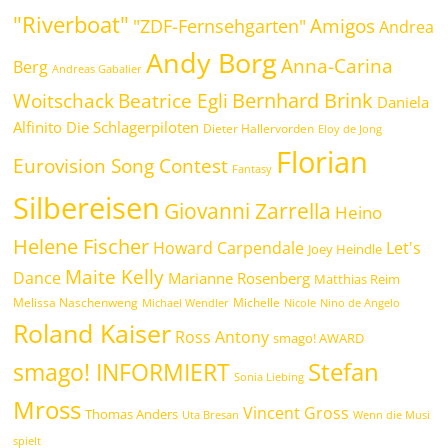
"Riverboat"
Amigos
"ZDF-Fernsehgarten"
Andrea
Andy Borg
Anna-Carina
Berg
Andreas Gabalier
Bernhard Brink
Beatrice Egli
Woitschack
Daniela
Alfinito
Die Schlagerpiloten
Dieter Hallervorden
Eloy de Jong
Florian
Eurovision Song Contest
Fantasy
Silbereisen
Giovanni Zarrella
Heino
Helene Fischer
Howard Carpendale
Let's
Joey Heindle
Maite Kelly
Dance
Marianne Rosenberg
Matthias Reim
Melissa Naschenweng
Michelle
Michael Wendler
Nicole
Nino de Angelo
Roland Kaiser
Ross Antony
smago! AWARD
Stefan
smago! INFORMIERT
Sonia Liebing
Mross
Vincent Gross
Thomas Anders
Uta Bresan
Wenn die Musi
spielt