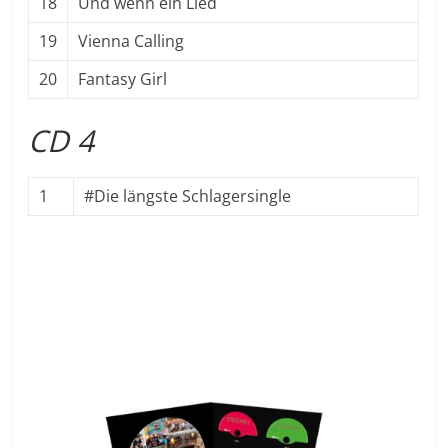
18
Und wenn ein Lied
19
Vienna Calling
20
Fantasy Girl
CD 4
1
#Die längste Schlagersingle