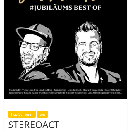
Pop-Schlager
top
STEREOACT