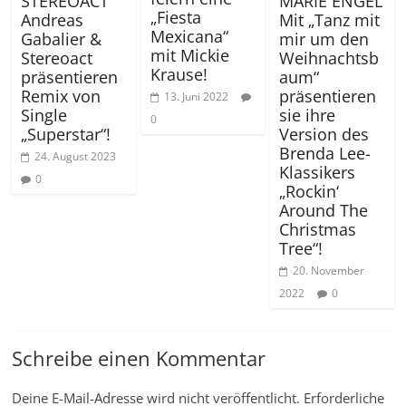
STEREOACT
MARIE ENGEL
„Fiesta
Andreas
Mit „Tanz mit
Mexicana“
Gabalier &
mir um den
mit Mickie
Stereoact
Weihnachtsb
Krause!
präsentieren
aum“
Remix von
präsentieren
13. Juni 2022
Single
sie ihre
0
„Superstar“!
Version des
Brenda Lee-
24. August 2023
Klassikers
0
„Rockin‘
Around The
Christmas
Tree“!
20. November
2022
0
Schreibe einen Kommentar
Deine E-Mail-Adresse wird nicht veröffentlicht.
Erforderliche