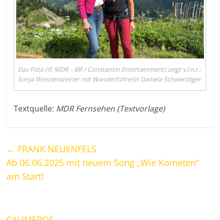
Das Foto (© MDR – BR / Constantin Entertainment) zeigt v.l.n.r.:
Sonja Weissensteiner mit Wanderführerin Daniela Schwendiger
Textquelle:
MDR Fernsehen (Textvorlage)
←
FRANK NEUENFELS
Ab 06.06.2025 mit neuem Song „Wie Kometen“
am Start!
CALIMEROS