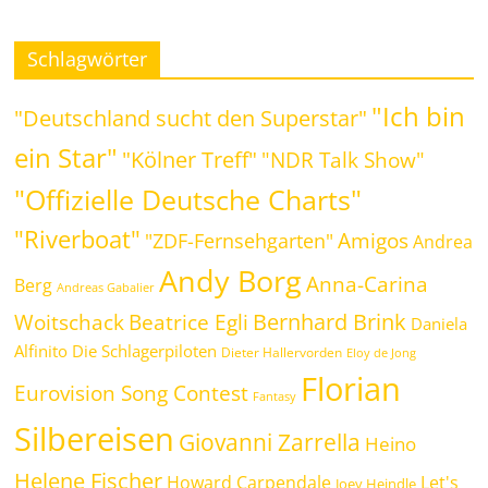
Schlagwörter
"Ich bin
"Deutschland sucht den Superstar"
ein Star"
"Kölner Treff"
"NDR Talk Show"
"Offizielle Deutsche Charts"
"Riverboat"
Amigos
"ZDF-Fernsehgarten"
Andrea
Andy Borg
Anna-Carina
Berg
Andreas Gabalier
Bernhard Brink
Beatrice Egli
Woitschack
Daniela
Alfinito
Die Schlagerpiloten
Dieter Hallervorden
Eloy de Jong
Florian
Eurovision Song Contest
Fantasy
Silbereisen
Giovanni Zarrella
Heino
Helene Fischer
Howard Carpendale
Let's
Joey Heindle