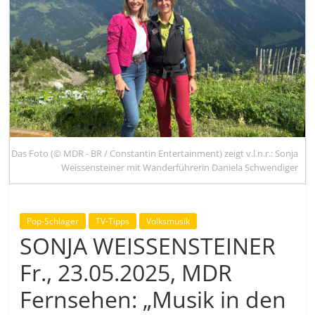
Das Foto (© MDR - BR / Constantin Entertainment) zeigt v.l.n.r.: Sonja
Weissensteiner mit Wanderführerin Daniela Schwendiger
Pop-Schlager
TV-Tipps
Volksmusik
SONJA WEISSENSTEINER
Fr., 23.05.2025, MDR
Fernsehen: „Musik in den