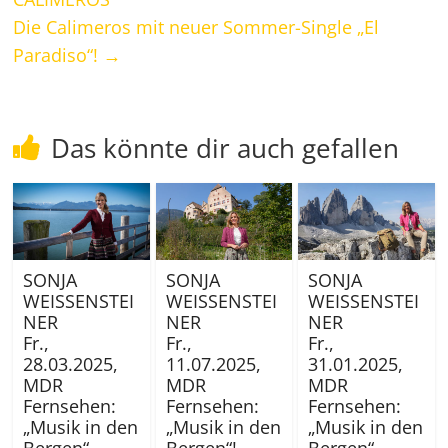
Die Calimeros mit neuer Sommer-Single „El
Paradiso“!
→
Das könnte dir auch gefallen
SONJA
SONJA
SONJA
WEISSENSTEI
WEISSENSTEI
WEISSENSTEI
NER
NER
NER
Fr.,
Fr.,
Fr.,
11.07.2025,
28.03.2025,
31.01.2025,
MDR
MDR
MDR
Fernsehen:
Fernsehen:
Fernsehen:
„Musik in den
„Musik in den
„Musik in den
Bergen“!