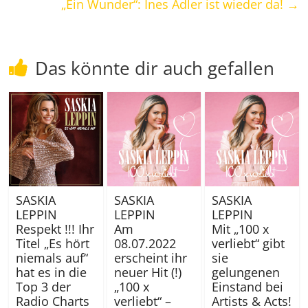
„Ein Wunder“: Ines Adler ist wieder da!
→
Das könnte dir auch gefallen
SASKIA
SASKIA
SASKIA
LEPPIN
LEPPIN
LEPPIN
Respekt !!! Ihr
Am
Mit „100 x
Titel „Es hört
08.07.2022
verliebt“ gibt
niemals auf“
erscheint ihr
sie
hat es in die
neuer Hit (!)
gelungenen
Top 3 der
„100 x
Einstand bei
Radio Charts
verliebt“ –
Artists & Acts!