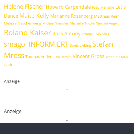
Helene Fischer
Howard Carpendale
Let's
Joey Heindle
Maite Kelly
Dance
Marianne Rosenberg
Matthias Reim
Melissa Naschenweng
Michelle
Michael Wendler
Nicole
Nino de Angelo
Roland Kaiser
Ross Antony
smago! AWARD
Stefan
smago! INFORMIERT
Sonia Liebing
Mross
Vincent Gross
Thomas Anders
Uta Bresan
Wenn die Musi
spielt
Anzeige
.
.
Anzeige
.
.