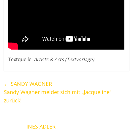
Textquelle:
Artists & Acts (Textvorlage)
←
SANDY WAGNER
Sandy Wagner meldet sich mit „Jacqueline“
zurück!
INES ADLER