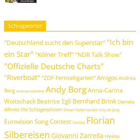
Schlagwörter
"Ich bin
"Deutschland sucht den Superstar"
ein Star"
"Kölner Treff"
"NDR Talk Show"
"Offizielle Deutsche Charts"
"Riverboat"
Amigos
"ZDF-Fernsehgarten"
Andrea
Andy Borg
Anna-Carina
Berg
Andreas Gabalier
Bernhard Brink
Beatrice Egli
Woitschack
Daniela
Alfinito
Die Schlagerpiloten
Dieter Hallervorden
Eloy de Jong
Florian
Eurovision Song Contest
Fantasy
Silbereisen
Giovanni Zarrella
Heino