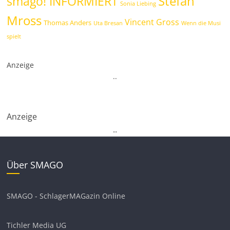
Stefan
smago! INFORMIERT
Sonia Liebing
Mross
Vincent Gross
Thomas Anders
Uta Bresan
Wenn die Musi
spielt
Anzeige
.
.
Anzeige
.
.
Über SMAGO
SMAGO - SchlagerMAGazin Online
Tichler Media UG