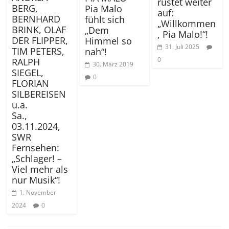
rüstet weiter
BERG,
Pia Malo
auf:
BERNHARD
fühlt sich
„Willkommen
BRINK, OLAF
„Dem
, Pia Malo!“!
DER FLIPPER,
Himmel so
31. Juli 2025
TIM PETERS,
nah“!
0
RALPH
30. März 2019
SIEGEL,
0
FLORIAN
SILBEREISEN
u.a.
Sa.,
03.11.2024,
SWR
Fernsehen:
„Schlager! –
Viel mehr als
nur Musik“!
1. November
2024
0