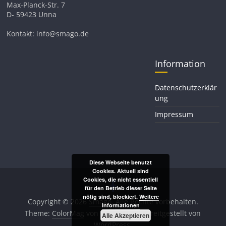
Max-Planck-Str. 7
D- 59423 Unna
Kontakt: info@smago.de
Information
Datenschutzerklär
ung
Impressum
Diese Webseite benutzt
Cookies. Aktuell sind
Cookies, die nicht essentiell
für den Betrieb dieser Seite
nötig sind, blockiert.
Weitere
Copyright © 2026
Smago
. Alle Rechte vorbehalten.
Informationen
Theme:
ColorMag
von ThemeGrill. Bereitgestellt von
Alle Akzeptieren
WordPress
.