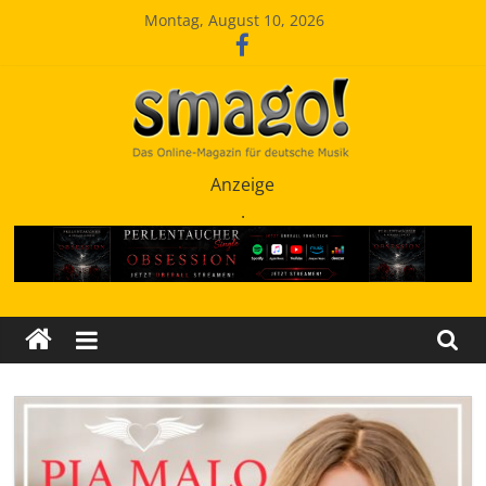
Zum
Montag, August 10, 2026
Inhalt
springen
Smago
Anzeige
.
SchlagerMAGazinOnline