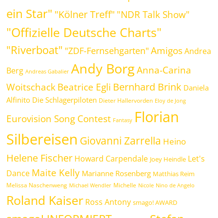
ein Star"
"Kölner Treff"
"NDR Talk Show"
"Offizielle Deutsche Charts"
"Riverboat"
Amigos
"ZDF-Fernsehgarten"
Andrea
Andy Borg
Anna-Carina
Berg
Andreas Gabalier
Bernhard Brink
Beatrice Egli
Woitschack
Daniela
Alfinito
Die Schlagerpiloten
Dieter Hallervorden
Eloy de Jong
Florian
Eurovision Song Contest
Fantasy
Silbereisen
Giovanni Zarrella
Heino
Helene Fischer
Howard Carpendale
Let's
Joey Heindle
Maite Kelly
Dance
Marianne Rosenberg
Matthias Reim
Melissa Naschenweng
Michelle
Michael Wendler
Nicole
Nino de Angelo
Roland Kaiser
Ross Antony
smago! AWARD