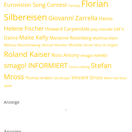
Florian
Eurovision Song Contest
Fantasy
Silbereisen
Giovanni Zarrella
Heino
Helene Fischer
Howard Carpendale
Let's
Joey Heindle
Maite Kelly
Dance
Marianne Rosenberg
Matthias Reim
Melissa Naschenweng
Michelle
Michael Wendler
Nicole
Nino de Angelo
Roland Kaiser
Ross Antony
smago! AWARD
Stefan
smago! INFORMIERT
Sonia Liebing
Mross
Vincent Gross
Thomas Anders
Uta Bresan
Wenn die Musi
spielt
Anzeige
.
.
Anzeige