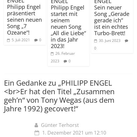
ENGEL
ENGEL
ENGEL
Philipp Engel
Philipp Engel
Sein neuer
präsentiert
startet mit
Song „Gerade
seinen neuen
seinem
gerade ich“
Song „7
neuen Song
ist ein echtes
Ozeane“!
„All die Liebe“
Turbo-Brett!
in das Jahr
5. Juli 2021
0
30. Juni 2023
2023!
0
26. Februar
2023
0
Ein Gedanke zu „
PHILIPP ENGEL
<br>Er hat den Titel „Zusammen
geh’n“ von Tony Wegas (aus dem
Jahre 1992) gecovert!
“
Günter Terhorst
1. Dezember 2021 um 12:10