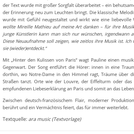
der Text wurde mit großer Sorgfalt überarbeitet – ein behutsam
der Erinnerung neu zum Leuchten bringt. Die klassische Melodie
wurde mit Gefühl neugestaltet und wirkt wie eine liebevolle 
wollte Mireille Mathieu auf meine Art danken – für ihre Musik, 
junge Künstlerin kann man sich nur wünschen, irgendwann auc
Diese Neuaufnahme soll zeigen, wie zeitlos ihre Musik ist. Ic
sie (wieder)entdeckt.“
Mit „Hinter den Kulissen von Paris“ wagt Pauline einen musi
Gegenwart. Der Song entführt die Hörer: innen in eine Traumw
dorthin, wo Notre-Dame in den Himmel ragt, Träume über die
Straßen tanzt. Orte wie der Louvre, der Eiffelturm oder das
empfundenen Liebeserklärung an Paris und somit an das Leben 
Zwischen deutsch-französischem Flair, moderner Produktion
berührt und ein Vermächtnis feiert, das für immer weiterlebt.
Textquelle:
ara music (Textvorlage)