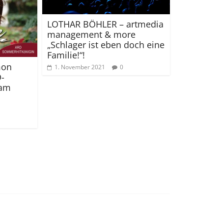
LOTHAR BÖHLER – artmedia
management & more
„Schlager ist eben doch eine
Familie!“!
mon
1. November 2021
0
D-
 am