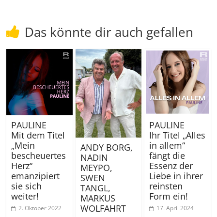
Das könnte dir auch gefallen
PAULINE
PAULINE
Mit dem Titel
Ihr Titel „Alles
„Mein
in allem“
ANDY BORG,
bescheuertes
fängt die
NADIN
Herz“
Essenz der
MEYPO,
emanzipiert
Liebe in ihrer
SWEN
sie sich
reinsten
TANGL,
weiter!
Form ein!
MARKUS
WOLFAHRT
2. Oktober 2022
17. April 2024