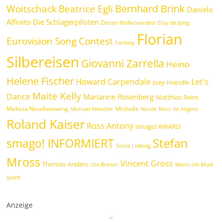
Bernhard Brink
Beatrice Egli
Woitschack
Daniela
Alfinito
Die Schlagerpiloten
Dieter Hallervorden
Eloy de Jong
Florian
Eurovision Song Contest
Fantasy
Silbereisen
Giovanni Zarrella
Heino
Helene Fischer
Howard Carpendale
Let's
Joey Heindle
Maite Kelly
Dance
Marianne Rosenberg
Matthias Reim
Melissa Naschenweng
Michelle
Michael Wendler
Nicole
Nino de Angelo
Roland Kaiser
Ross Antony
smago! AWARD
Stefan
smago! INFORMIERT
Sonia Liebing
Mross
Vincent Gross
Thomas Anders
Uta Bresan
Wenn die Musi
spielt
Anzeige
.
.