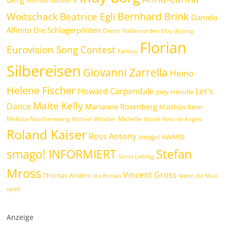
Andreas Gabalier
Bernhard Brink
Beatrice Egli
Woitschack
Daniela
Alfinito
Die Schlagerpiloten
Dieter Hallervorden
Eloy de Jong
Florian
Eurovision Song Contest
Fantasy
Silbereisen
Giovanni Zarrella
Heino
Helene Fischer
Howard Carpendale
Let's
Joey Heindle
Maite Kelly
Dance
Marianne Rosenberg
Matthias Reim
Melissa Naschenweng
Michelle
Michael Wendler
Nicole
Nino de Angelo
Roland Kaiser
Ross Antony
smago! AWARD
Stefan
smago! INFORMIERT
Sonia Liebing
Mross
Vincent Gross
Thomas Anders
Uta Bresan
Wenn die Musi
spielt
Anzeige