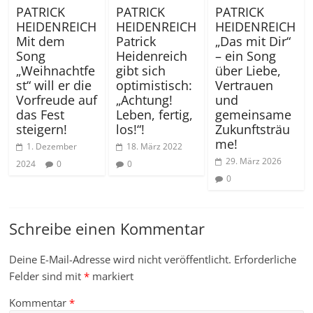
PATRICK
PATRICK
PATRICK
HEIDENREICH
HEIDENREICH
HEIDENREICH
Mit dem
Patrick
„Das mit Dir“
Song
Heidenreich
– ein Song
„Weihnachtfe
gibt sich
über Liebe,
st“ will er die
optimistisch:
Vertrauen
Vorfreude auf
„Achtung!
und
das Fest
Leben, fertig,
gemeinsame
steigern!
los!“!
Zukunftsträu
me!
1. Dezember
18. März 2022
29. März 2026
2024
0
0
0
Schreibe einen Kommentar
Deine E-Mail-Adresse wird nicht veröffentlicht.
Erforderliche
Felder sind mit
*
markiert
Kommentar
*