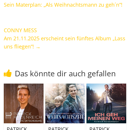
Sein Materplan: „Als Weihnachtsmann zu geh´n“!
CONNY MESS
Am 21.11.2025 erscheint sein fünftes Album „Lass
uns fliegen“!
→
Das könnte dir auch gefallen
PATRICK
PATRICK
PATRICK