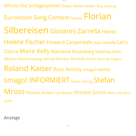
Alfinito
Die Schlagerpiloten
Dieter Hallervorden
Eloy de Jong
Florian
Eurovision Song Contest
Fantasy
Silbereisen
Giovanni Zarrella
Heino
Helene Fischer
Howard Carpendale
Let's
Joey Heindle
Maite Kelly
Dance
Marianne Rosenberg
Matthias Reim
Melissa Naschenweng
Michelle
Michael Wendler
Nicole
Nino de Angelo
Roland Kaiser
Ross Antony
smago! AWARD
Stefan
smago! INFORMIERT
Sonia Liebing
Mross
Vincent Gross
Thomas Anders
Uta Bresan
Wenn die Musi
spielt
Anzeige
.
.