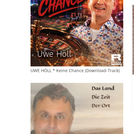
UWE HÖLL * Keine Chance (Download-Track)