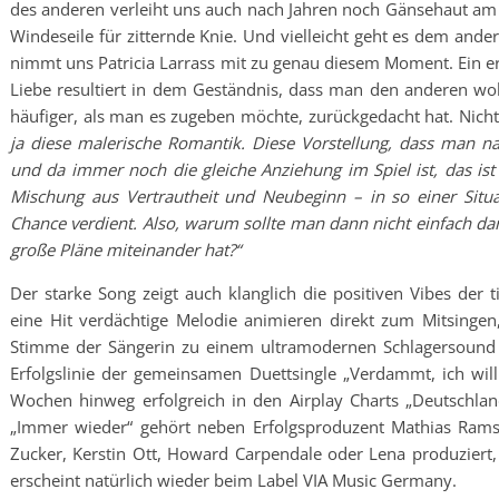
des anderen verleiht uns auch nach Jahren noch Gänsehaut am 
Windeseile für zitternde Knie. Und vielleicht geht es dem ande
nimmt uns Patricia Larrass mit zu genau diesem Moment. Ein 
Liebe resultiert in dem Geständnis, dass man den anderen w
häufiger, als man es zugeben möchte, zurückgedacht hat. Nich
ja diese malerische Romantik. Diese Vorstellung, dass man na
und da immer noch die gleiche Anziehung im Spiel ist, das ist
Mischung aus Vertrautheit und Neubeginn – in so einer Situ
Chance verdient. Also, warum sollte man dann nicht einfach dara
große Pläne miteinander hat?“
Der starke Song zeigt auch klanglich die positiven Vibes der
eine Hit verdächtige Melodie animieren direkt zum Mitsingen,
Stimme der Sängerin zu einem ultramodernen Schlagersound v
Erfolgslinie der gemeinsamen Duettsingle „Verdammt, ich will
Wochen hinweg erfolgreich in den Airplay Charts „Deutschla
„Immer wieder“ gehört neben Erfolgsproduzent Mathias Rams
Zucker, Kerstin Ott, Howard Carpendale oder Lena produziert,
erscheint natürlich wieder beim Label VIA Music Germany.