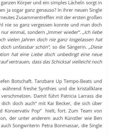
ganzen Körper und ein simples Lächeln sorgt in
ren ja sogar ganz genauso? In ihrer neuen Single
erneutes Zusammentreffen mit der ersten großen
ohl nie so ganz vergessen konnte und man doch
t nur einmal, sondern „Immer wieder“.
„Ich liebe
ch vielen Jahren doch nie ganz losgelassen hat
 doch unfassbar schön“,
so die Sängerin.
„Diese
ation hat eine Liebe doch unbedingt eine neue
uf vertrauen, dass das Schicksal vielleicht noch
 tiefen Botschaft. Tanzbare Up Tempo-Beats und
 während freshe Synthies und die kristallklare
erschmelzen. Damit führt Patricia Larrass die
 dich doch auch“ mit Kai Becker, die sich über
nd Konservativ Pop“ hielt, fort. Zum Team von
on, der unter anderem auch Künstler wie Ben
 auch Songwriterin Petra Bonmassar, die Single