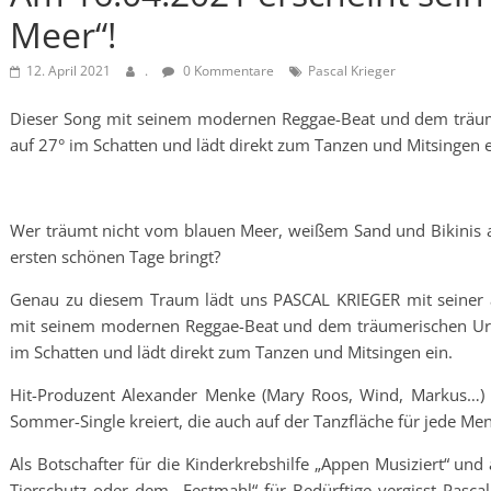
Meer“!
12. April 2021
.
0 Kommentare
Pascal Krieger
Dieser Song mit seinem modernen Reggae-Beat und dem träume
auf 27° im Schatten und lädt direkt zum Tanzen und Mitsingen e
Wer träumt nicht vom blauen Meer, weißem Sand und Bikinis am
ersten schönen Tage bringt?
Genau zu diesem Traum lädt uns PASCAL KRIEGER mit seiner ak
mit seinem modernen Reggae-Beat und dem träumerischen Urla
im Schatten und lädt direkt zum Tanzen und Mitsingen ein.
Hit-Produzent Alexander Menke (Mary Roos, Wind, Markus…) ha
Sommer-Single kreiert, die auch auf der Tanzfläche für jede Me
Als Botschafter für die Kinderkrebshilfe „Appen Musiziert“ und 
Tierschutz oder dem „Festmahl“ für Bedürftige vergisst Pascal