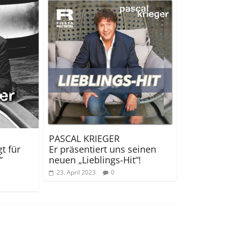
PASCAL KRIEGER
t für
Er präsentiert uns seinen
“
neuen „Lieblings-Hit“!
23. April 2023
0