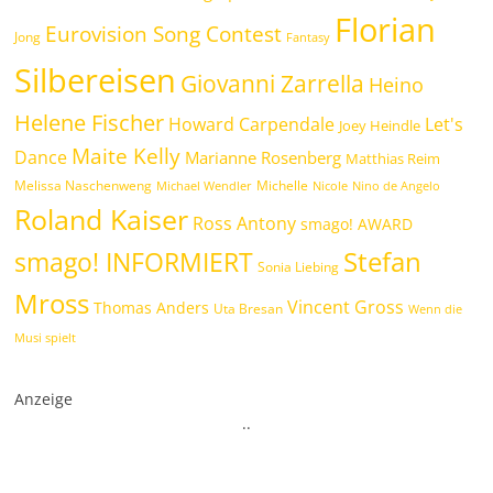
Florian
Eurovision Song Contest
Jong
Fantasy
Silbereisen
Giovanni Zarrella
Heino
Helene Fischer
Howard Carpendale
Let's
Joey Heindle
Maite Kelly
Dance
Marianne Rosenberg
Matthias Reim
Melissa Naschenweng
Michelle
Michael Wendler
Nicole
Nino de Angelo
Roland Kaiser
Ross Antony
smago! AWARD
Stefan
smago! INFORMIERT
Sonia Liebing
Mross
Vincent Gross
Thomas Anders
Uta Bresan
Wenn die
Musi spielt
Anzeige
.
.