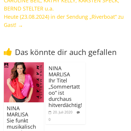
CAROLINE BEIL, KATHY KELLY, KARSTEN SPECK,
BERND STELTER u.a.
Heute (23.08.2024) in der Sendung „Riverboat“ zu
Gast!
→
Das könnte dir auch gefallen
NINA
MARLISA
Ihr Titel
„Sommertatt
oo“ ist
durchaus
hitverdächtig!
NINA
20. Juli 2020
MARLISA
Sie funkt
0
musikalisch