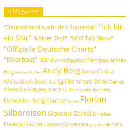
Schlagwörter
"Ich bin
"Deutschland sucht den Superstar"
ein Star"
"Kölner Treff"
"NDR Talk Show"
"Offizielle Deutsche Charts"
"Riverboat"
Amigos
"ZDF-Fernsehgarten"
Andrea
Andy Borg
Anna-Carina
Berg
Andreas Gabalier
Bernhard Brink
Beatrice Egli
Woitschack
Daniela
Alfinito
Die Schlagerpiloten
Dieter Hallervorden
Eloy de Jong
Florian
Eurovision Song Contest
Fantasy
Silbereisen
Giovanni Zarrella
Heino
Helene Fischer
Howard Carpendale
Let's
Joey Heindle